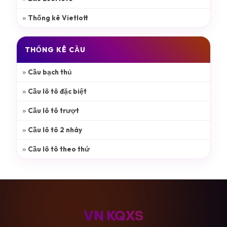
Thống kê Vietlott
THỐNG KÊ CẦU
Cầu bạch thủ
Cầu lô tô đặc biệt
Cầu lô tô trượt
Cầu lô tô 2 nháy
Cầu lô tô theo thứ
VN KQXS