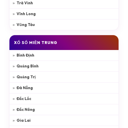
Trà Vinh
Vĩnh Long
Vũng Tàu
XỔ SỐ MIỀN TRUNG
Bình Định
Quảng Bình
Quảng Trị
Đà Nẵng
Đắc Lắc
Đắc Nông
Gia Lai