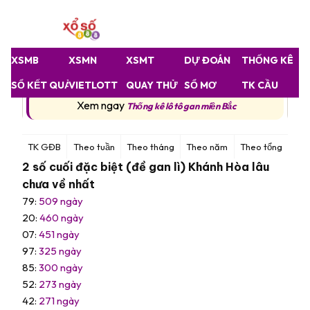
XSMB
XSMN
XSMT
DỰ ĐOÁN
THỐNG KÊ
SỔ KẾT QUẢ
VIETLOTT
QUAY THỬ
SỔ MƠ
TK CẦU
Xem ngay
Thống kê lô tô gan miền Bắc
TK GĐB
Theo tuần
Theo tháng
Theo năm
Theo tổng
2 số cuối đặc biệt (đề gan lì) Khánh Hòa lâu
chưa về nhất
79:
509 ngày
20:
460 ngày
07:
451 ngày
97:
325 ngày
85:
300 ngày
52:
273 ngày
42:
271 ngày