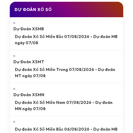
DỰ ĐOÁN XỔ SỐ
Dự Đoán XSMB
Dự đoán Xổ Số Miền Bắc 07/08/2026 - Dự đoán MB
ngày 07/08
Dự Đoán XSMT
Dự đoán Xổ Số Miền Trung 07/08/2026 - Dự đoán
MT ngày 07/08
Dự Đoán XSMN
Dự đoán Xổ Số Miền Nam 07/08/2026 - Dự đoán
MN ngày 07/08
Dự đoán Xổ Số Miền Bắc 06/08/2026 - Dự đoán MB