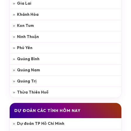
Gia Lai
Khánh Hòa
Kon Tum
Ninh Thuận
Phú Yên
Quảng Bình
Quảng Nam
Quảng Trị
Thừa Thiên Huế
DỰ ĐOÁN CÁC TỈNH HÔM NAY
Dự đoán TP Hồ Chí Minh