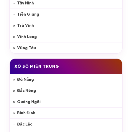
Tây Ninh
Tiền Giang
Trà Vinh
Vĩnh Long
Vũng Tàu
XỔ SỐ MIỀN TRUNG
Đà Nẵng
Đắc Nông
Quảng Ngãi
Bình Định
Đắc Lắc