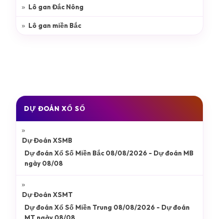
Lô gan Đắc Nông
Lô gan miền Bắc
DỰ ĐOÁN XỔ SỐ
Dự Đoán XSMB
Dự đoán Xổ Số Miền Bắc 08/08/2026 - Dự đoán MB
ngày 08/08
Dự Đoán XSMT
Dự đoán Xổ Số Miền Trung 08/08/2026 - Dự đoán
MT ngày 08/08