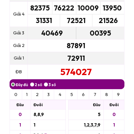
82375
76222
10009
13950
Giải 4
31331
72521
21526
40469
00395
Giải 3
87891
Giải 2
72911
Giải 1
574027
ĐB
0
1
2
3
4
5
6
7
8
9
Đầu
Đuôi
Đầu
Đuôi
0
8,8,9
5
0
1
1
1,2,3,7,9
1