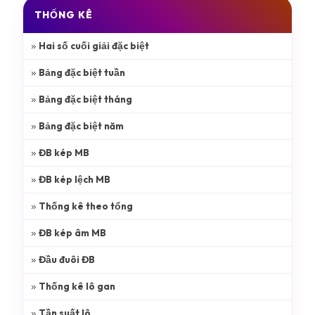
THỐNG KÊ
Hai số cuối giải đặc biệt
Bảng đặc biệt tuần
Bảng đặc biệt tháng
Bảng đặc biệt năm
ĐB kép MB
ĐB kép lệch MB
Thống kê theo tổng
ĐB kép âm MB
Đầu đuôi ĐB
Thống kê lô gan
Tần suất lô