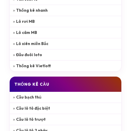
Thống kê nhanh
Lô rơi MB
Lô câm MB
Lô xiên miền Bắc
Đầu đuôi loto
Thống kê Vietlott
THỐNG KÊ CẦU
Cầu bạch thủ
Cầu lô tô đặc biệt
Cầu lô tô trượt
Cầu lô tô 2 nháy