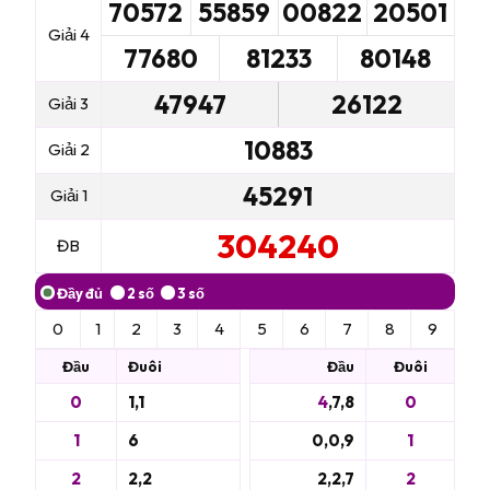
70572
55859
00822
20501
Giải 4
77680
81233
80148
47947
26122
Giải 3
10883
Giải 2
45291
Giải 1
304240
ĐB
0
1
2
3
4
5
6
7
8
9
Đầu
Đuôi
Đầu
Đuôi
0
1,1
4
,7,8
0
1
6
0,0,9
1
2
2,2
2,2,7
2