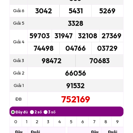
3042
5431
5269
Giải 6
3328
Giải 5
59703
31947
32108
27369
Giải 4
74498
04766
03729
98472
70683
Giải 3
66056
Giải 2
91532
Giải 1
752169
ĐB
0
1
2
3
4
5
6
7
8
9
Đầu
Đuôi
Đầu
Đuôi