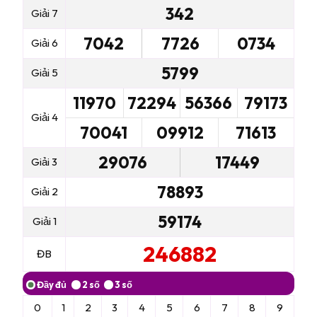
342
Giải 7
7042
7726
0734
Giải 6
5799
Giải 5
11970
72294
56366
79173
Giải 4
70041
09912
71613
29076
17449
Giải 3
78893
Giải 2
59174
Giải 1
246882
ĐB
0
1
2
3
4
5
6
7
8
9