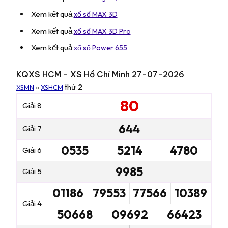
Xem kết quả
xổ số MAX 3D
Xem kết quả
xổ số MAX 3D Pro
Xem kết quả
xổ số Power 655
KQXS HCM - XS Hồ Chí Minh 27-07-2026
»
thứ 2
XSMN
XSHCM
80
Giải 8
644
Giải 7
0535
5214
4780
Giải 6
9985
Giải 5
01186
79553
77566
10389
Giải 4
50668
09692
66423