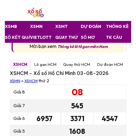
XSMB
XSMN
XSMT
DỰ ĐOÁN
THỐNG KÊ
SỔ KẾT QUẢ
VIETLOTT
QUAY THỬ
SỔ MƠ
TK CẦU
Mời bạn xem
Thống kê lô tô gan miền Nam
XSHCM
Lô gan HCM
Quay thử HCM
Dự đoán HCM
XSHCM - Xổ số Hồ Chí Minh 03-08-2026
»
thứ 2
XSMN
XSHCM
08
Giải 8
545
Giải 7
6957
3371
4547
Giải 6
1608
Giải 5