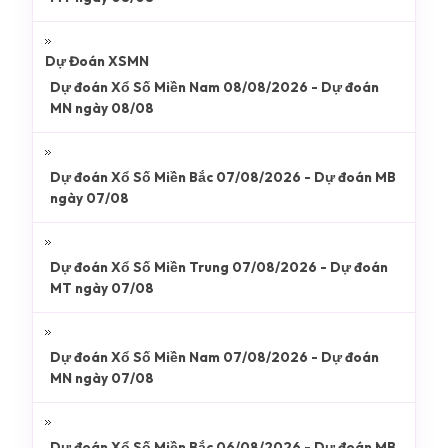
Dự Đoán XSMN
Dự đoán Xổ Số Miền Nam 08/08/2026 - Dự đoán
MN ngày 08/08
Dự đoán Xổ Số Miền Bắc 07/08/2026 - Dự đoán MB
ngày 07/08
Dự đoán Xổ Số Miền Trung 07/08/2026 - Dự đoán
MT ngày 07/08
Dự đoán Xổ Số Miền Nam 07/08/2026 - Dự đoán
MN ngày 07/08
Dự đoán Xổ Số Miền Bắc 06/08/2026 - Dự đoán MB