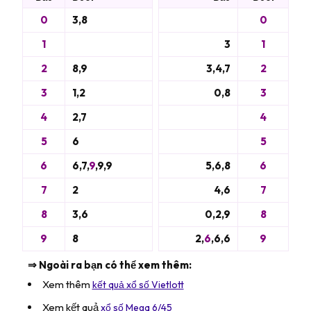
0
3,8
0
1
3
1
2
8,9
3,4,7
2
3
1,2
0,8
3
4
2,7
4
5
6
5
6
6,7,
9
,9,9
5,6,8
6
7
2
4,6
7
8
3,6
0,2,9
8
9
8
2,
6
,6,6
9
⇒ Ngoài ra bạn có thể xem thêm:
Xem thêm
kết quả xổ số Vietlott
Xem kết quả
xổ số Mega 6/45