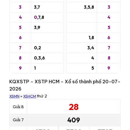
3
3,7
3,5,8
3
4
0
,7,8
4
5
3,9
5
6
1,8
6
7
0,2
3,4
7
8
0,3,6
4
8
9
1
5
9
KQXSTP - XSTP HCM - Xổ số thành phố 20-07-
2026
»
thứ 2
XSMN
XSHCM
28
Giải 8
409
Giải 7