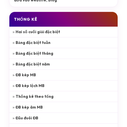
THỐNG KÊ
Hai số cuối giải đặc biệt
Bảng đặc biệt tuần
Bảng đặc biệt tháng
Bảng đặc biệt năm
ĐB kép MB
ĐB kép lệch MB
Thống kê theo tổng
ĐB kép âm MB
Đầu đuôi ĐB