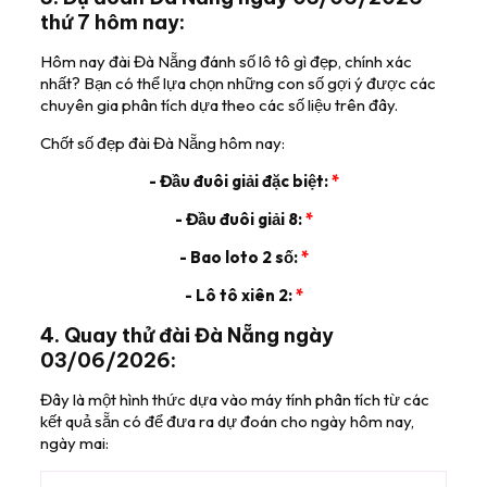
thứ 7 hôm nay:
Hôm nay đài Đà Nẵng đánh số lô tô gì đẹp, chính xác
nhất? Bạn có thể lựa chọn những con số gợi ý được các
chuyên gia phân tích dựa theo các số liệu trên đây.
Chốt số đẹp đài Đà Nẵng hôm nay:
- Đầu đuôi giải đặc biệt:
*
- Đầu đuôi giải 8:
*
- Bao loto 2 số:
*
- Lô tô xiên 2:
*
4. Quay thử đài Đà Nẵng ngày
03/06/2026:
Đây là một hình thức dựa vào máy tính phân tích từ các
kết quả sẵn có để đưa ra dự đoán cho ngày hôm nay,
ngày mai: