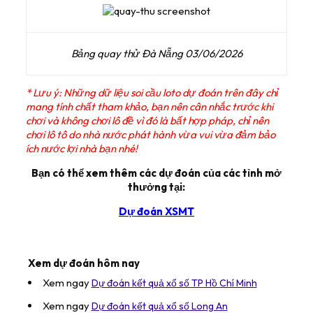
Bảng quay thử Đà Nẵng
03/06/2026
* Lưu ý: Những dữ liệu soi cầu loto dự đoán trên đây chỉ
mang tính chất tham khảo, bạn nên cân nhắc trước khi
chơi và không chơi lô đề vì đó là bất hợp pháp, chỉ nên
chơi lô tô do nhà nước phát hành vừa vui vừa đảm bảo
ích nước lợi nhà bạn nhé!
Bạn có thể xem thêm các dự đoán của các tỉnh mở
thưởng tại:
Dự đoán XSMT
Xem dự đoán hôm nay
Xem ngay
Dự đoán kết quả xổ số TP Hồ Chí Minh
Xem ngay
Dự đoán kết quả xổ số Long An