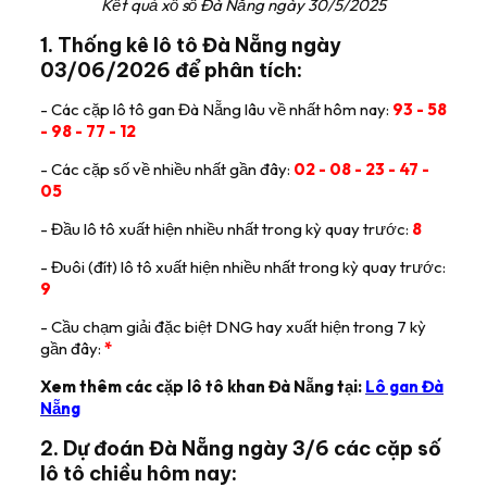
Kết quả xổ số Đà Nẵng ngày 30/5/2025
1. Thống kê lô tô Đà Nẵng ngày
03/06/2026 để phân tích:
- Các cặp lô tô gan Đà Nẵng lâu về nhất hôm nay:
93 - 58
- 98 - 77 - 12
- Các cặp số về nhiều nhất gần đây:
02 - 08 - 23 - 47 -
05
- Đầu lô tô xuất hiện nhiều nhất trong kỳ quay trước:
8
- Đuôi (đít) lô tô xuất hiện nhiều nhất trong kỳ quay trước:
9
- Cầu chạm giải đặc biệt DNG hay xuất hiện trong 7 kỳ
gần đây:
*
Xem thêm các cặp lô tô khan Đà Nẵng tại:
Lô gan Đà
Nẵng
2. Dự đoán Đà Nẵng ngày 3/6 các cặp số
lô tô chiều hôm nay: