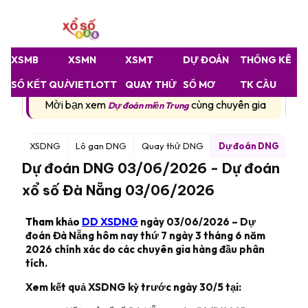
XSMB
XSMN
XSMT
DỰ ĐOÁN
THỐNG KÊ
SỔ KẾT QUẢ
VIETLOTT
QUAY THỬ
SỔ MƠ
TK CẦU
Mời bạn xem
cùng chuyên gia
Dự đoán miền Trung
XSDNG
Lô gan DNG
Quay thử DNG
Dự đoán DNG
Dự đoán DNG 03/06/2026 - Dự đoán
xổ số Đà Nẵng 03/06/2026
Tham khảo
DD XSDNG
ngày 03/06/2026 – Dự
đoán Đà Nẵng hôm nay thứ 7 ngày 3 tháng 6 năm
2026 chính xác do các chuyên gia hàng đầu phân
tích.
Xem kết quả XSDNG kỳ trước ngày 30/5 tại: