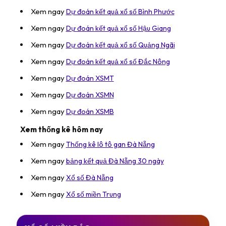
Xem ngay
Dự đoán kết quả xổ số Bình Phước
Xem ngay
Dự đoán kết quả xổ số Hậu Giang
Xem ngay
Dự đoán kết quả xổ số Quảng Ngãi
Xem ngay
Dự đoán kết quả xổ số Đắc Nông
Xem ngay
Dự đoán XSMT
Xem ngay
Dự đoán XSMN
Xem ngay
Dự đoán XSMB
Xem thống kê hôm nay
Xem ngay
Thống kê lô tô gan Đà Nẵng
Xem ngay
bảng kết quả Đà Nẵng 30 ngày
Xem ngay
Xổ số Đà Nẵng
Xem ngay
Xổ số miền Trung