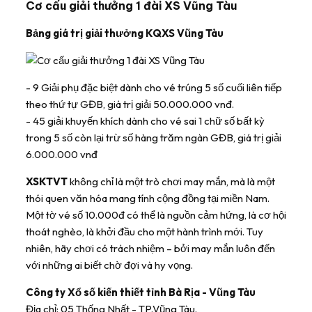
Cơ cấu giải thưởng 1 đài XS Vũng Tàu
Bảng giá trị giải thưởng KQXS Vũng Tàu
- 9 Giải phụ đặc biệt dành cho vé trúng 5 số cuối liên tiếp
theo thứ tự GĐB, giá trị giải 50.000.000 vnđ.
- 45 giải khuyến khích dành cho vé sai 1 chữ số bất kỳ
trong 5 số còn lại trừ số hàng trăm ngàn GĐB, giá trị giải
6.000.000 vnđ
XSKTVT
không chỉ là một trò chơi may mắn, mà là một
thói quen văn hóa mang tính cộng đồng tại miền Nam.
Một tờ vé số 10.000đ có thể là nguồn cảm hứng, là cơ hội
thoát nghèo, là khởi đầu cho một hành trình mới. Tuy
nhiên, hãy chơi có trách nhiệm – bởi may mắn luôn đến
với những ai biết chờ đợi và hy vọng.
Công ty Xổ số kiến thiết tỉnh Bà Rịa - Vũng Tàu
Địa chỉ: 05 Thống Nhất - TP.Vũng Tàu.