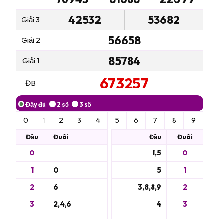
42532
53682
Giải 3
56658
Giải 2
85784
Giải 1
673257
ĐB
0
1
2
3
4
5
6
7
8
9
Đầu
Đuôi
Đầu
Đuôi
0
1,5
0
1
0
5
1
2
6
3,8,8,9
2
3
2,4,6
4
3