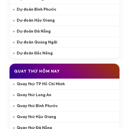
Dự đoán Bình Phước
Dự đoán Hậu Giang
Dự đoán Đà Nẵng
Dự đoán Quảng Ngãi
Dự đoán Đắc Nông
QUAY THỬ HÔM NAY
Quay thử TP Hồ Chí Minh
Quay thử Long An
Quay thử Bình Phước
Quay thử Hậu Giang
Quay thử Đà Nẵng