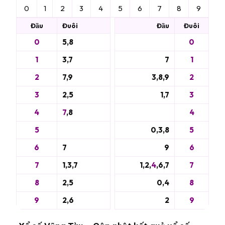
0
1
2
3
4
5
6
7
8
9
Đầu
Đuôi
Đầu
Đuôi
0
5,8
0
1
3,7
7
1
2
7,9
3,8,9
2
3
2,5
1,7
3
4
7
,8
4
5
0,3,8
5
6
7
9
6
7
1,3,7
1,2,
4
,6,7
7
8
2,5
0,4
8
9
2,6
2
9