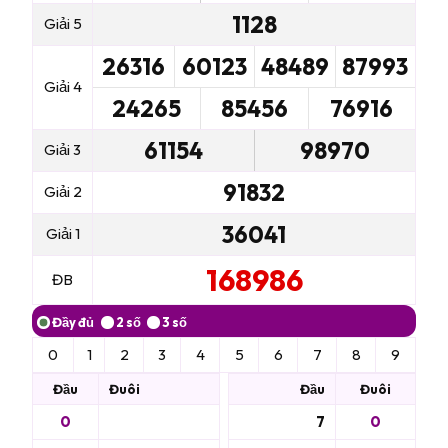
1128
Giải 5
26316
60123
48489
87993
Giải 4
24265
85456
76916
61154
98970
Giải 3
91832
Giải 2
36041
Giải 1
168986
ĐB
0
1
2
3
4
5
6
7
8
9
Đầu
Đuôi
Đầu
Đuôi
0
7
0