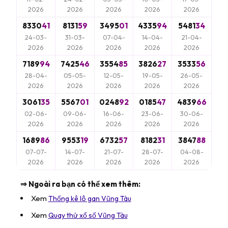
2026
2026
2026
2026
2026
8330
41
8131
59
3495
01
4335
94
5481
34
24-03-
31-03-
07-04-
14-04-
21-04-
2026
2026
2026
2026
2026
7189
94
7425
46
3554
85
3826
27
3533
56
28-04-
05-05-
12-05-
19-05-
26-05-
2026
2026
2026
2026
2026
3061
35
5567
01
0248
92
0185
47
4839
66
02-06-
09-06-
16-06-
23-06-
30-06-
2026
2026
2026
2026
2026
1689
86
9553
19
6732
57
8182
31
3847
88
07-07-
14-07-
21-07-
28-07-
04-08-
2026
2026
2026
2026
2026
⇒ Ngoài ra bạn có thể xem thêm:
Xem
Thống kê lô gan Vũng Tàu
Xem
Quay thử xổ số Vũng Tàu