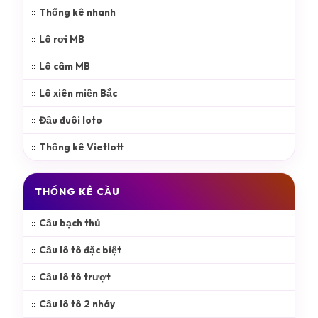
Thống kê nhanh
Lô rơi MB
Lô câm MB
Lô xiên miền Bắc
Đầu đuôi loto
Thống kê Vietlott
THỐNG KÊ CẦU
Cầu bạch thủ
Cầu lô tô đặc biệt
Cầu lô tô trượt
Cầu lô tô 2 nháy