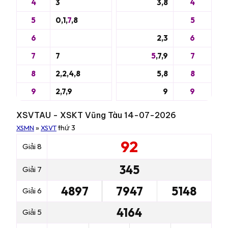
4
3
3,8
4
5
0,1,
7
,8
5
6
2,3
6
7
7
5
,7,9
7
8
2,2,4,8
5,8
8
9
2,7,9
9
9
XSVTAU - XSKT Vũng Tàu 14-07-2026
»
thứ 3
XSMN
XSVT
92
Giải 8
345
Giải 7
4897
7947
5148
Giải 6
4164
Giải 5