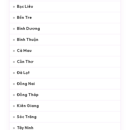
Bạc Liêu
Bến Tre
Bình Dương
Bình Thuận
Cà Mau
Cần Thơ
Đà Lạt
Đồng Nai
Đồng Tháp
Kiên Giang
Sóc Trăng
Tây Ninh