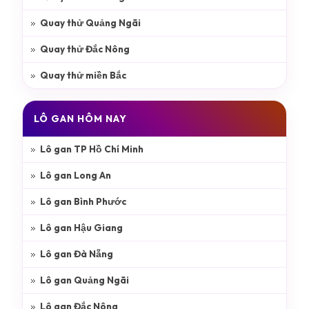
Quay thử Quảng Ngãi
Quay thử Đắc Nông
Quay thử miền Bắc
LÔ GAN HÔM NAY
Lô gan TP Hồ Chí Minh
Lô gan Long An
Lô gan Bình Phước
Lô gan Hậu Giang
Lô gan Đà Nẵng
Lô gan Quảng Ngãi
Lô gan Đắc Nông