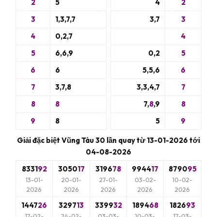
2
5
4
2
3
1,3,7,7
3,7
3
4
0,2,7
4
5
6,6,9
0,2
5
6
6
5,5,6
6
7
3,7,8
3,3,4,7
7
8
8
7,
8
,9
8
9
8
5
9
Giải đặc biệt Vũng Tàu 30 lần quay từ 13-01-2026 tới
04-08-2026
8331
92
3050
17
3196
78
9944
17
8790
95
13-01-
20-01-
27-01-
03-02-
10-02-
2026
2026
2026
2026
2026
1447
26
3297
13
3399
32
1894
68
1826
93
17-02-
24-02-
03-03-
10-03-
17-03-