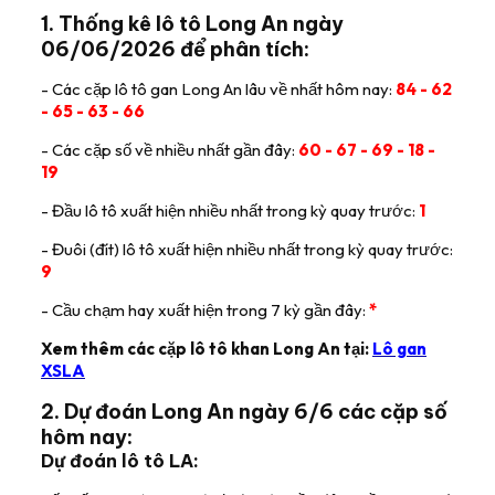
1. Thống kê lô tô Long An ngày
06/06/2026 để phân tích:
- Các cặp lô tô gan Long An lâu về nhất hôm nay:
84 - 62
- 65 - 63 - 66
- Các cặp số về nhiều nhất gần đây:
60 - 67 - 69 - 18 -
19
- Đầu lô tô xuất hiện nhiều nhất trong kỳ quay trước:
1
- Đuôi (đít) lô tô xuất hiện nhiều nhất trong kỳ quay trước:
9
- Cầu chạm hay xuất hiện trong 7 kỳ gần đây:
*
Xem thêm các cặp lô tô khan Long An tại:
Lô gan
XSLA
2. Dự đoán Long An ngày 6/6 các cặp số
hôm nay:
Dự đoán lô tô LA: