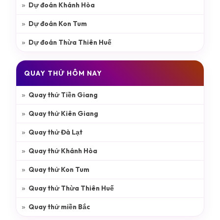
Dự đoán Khánh Hòa
Dự đoán Kon Tum
Dự đoán Thừa Thiên Huế
QUAY THỬ HÔM NAY
Quay thử Tiền Giang
Quay thử Kiên Giang
Quay thử Đà Lạt
Quay thử Khánh Hòa
Quay thử Kon Tum
Quay thử Thừa Thiên Huế
Quay thử miền Bắc