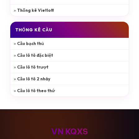
Thống kê Vietlott
THỐNG KÊ CẦU
Cầu bạch thủ
Cầu lô tô đặc biệt
Cầu lô tô trượt
Cầu lô tô 2 nháy
Cầu lô tô theo thứ
VN KQXS