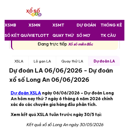
XSMB
XSMN
XSMT
DỰ ĐOÁN
THỐNG KÊ
SỔ KẾT QUẢ
VIETLOTT
QUAY THỬ
SỔ MƠ
TK CẦU
Đang trực tiếp
Xổ số miền Bắc
XSLA
Lô gan LA
Quay thử LA
Dự đoán LA
Dự đoán LA 06/06/2026 - Dự đoán
xổ số Long An 06/06/2026
Dự đoán XSLA
ngày 06/06/2026 – Dự đoán Long
An hôm nay thứ 7 ngày 6 tháng 6 năm 2026 chính
xác do các chuyên gia hàng đầu phân tích.
Xem kết quả XSLA tuần trước ngày 30/5 tại:
Kết quả xổ số Long An ngày 30/05/2026