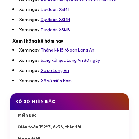
Xem ngay
Dự đoán XSMT
Xem ngay
Dự đoán XSMN
Xem ngay
Dự đoán XSMB
Xem thống kê hôm nay
Xem ngay
Thống kê lô tô gan Long An
Xem ngay
bảng kết quả Long An 30 ngày
Xem ngay
Xổ số Long An
Xem ngay
Xổ số miền Nam
XỔ SỐ MIỀN BẮC
Miền Bắc
Điện toán 1*2*3, 6x36, thần tài
Mega 6/45