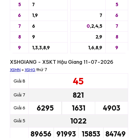
5
7
5
6
1,9
7
6
7
6
0
,2,4,5
7
8
9
2,9
8
9
1,3,3,8,9
1,6,8,9
9
XSHGIANG - XSKT Hậu Giang 11-07-2026
»
thứ 7
XSMN
XSHG
45
Giải 8
821
Giải 7
6295
1631
4903
Giải 6
1022
Giải 5
89656
91993
15853
84749