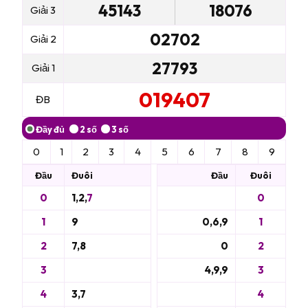
45143
18076
Giải 3
02702
Giải 2
27793
Giải 1
019407
ĐB
0
1
2
3
4
5
6
7
8
9
Đầu
Đuôi
Đầu
Đuôi
0
1,2,
7
0
1
9
0,6,9
1
2
7,8
0
2
3
4,9,9
3
4
3,7
4