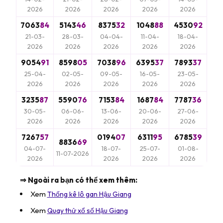
2026
2026
2026
2026
2026
7063
84
5143
46
8375
32
1048
88
4530
92
21-03-
28-03-
04-04-
11-04-
18-04-
2026
2026
2026
2026
2026
9054
91
8598
05
7038
96
6395
37
7893
37
25-04-
02-05-
09-05-
16-05-
23-05-
2026
2026
2026
2026
2026
3235
87
5590
76
7153
84
1687
84
7787
36
30-05-
06-06-
13-06-
20-06-
27-06-
2026
2026
2026
2026
2026
7267
57
0194
07
6311
95
6785
39
8836
69
04-07-
18-07-
25-07-
01-08-
11-07-2026
2026
2026
2026
2026
⇒ Ngoài ra bạn có thể xem thêm:
Xem
Thống kê lô gan Hậu Giang
Xem
Quay thử xổ số Hậu Giang