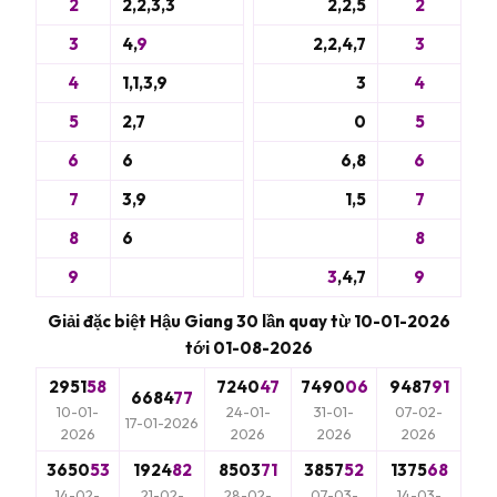
2
2,2,3,3
2,2,5
2
3
4,
9
2,2,4,7
3
4
1,1,3,9
3
4
5
2,7
0
5
6
6
6,8
6
7
3,9
1,5
7
8
6
8
9
3
,4,7
9
Giải đặc biệt Hậu Giang 30 lần quay từ 10-01-2026
tới 01-08-2026
2951
58
7240
47
7490
06
9487
91
6684
77
10-01-
24-01-
31-01-
07-02-
17-01-2026
2026
2026
2026
2026
3650
53
1924
82
8503
71
3857
52
1375
68
14-02-
21-02-
28-02-
07-03-
14-03-