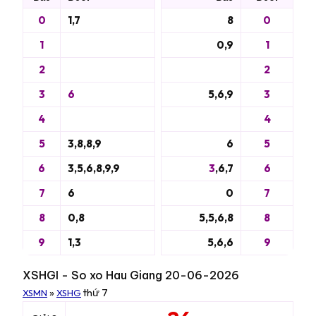
0
1,7
8
0
1
0,9
1
2
2
3
6
5,6,9
3
4
4
5
3,8,8,9
6
5
6
3,5,6,8,9,9
3
,6,7
6
7
6
0
7
8
0,8
5,5,6,8
8
9
1,3
5,6,6
9
XSHGI - So xo Hau Giang 20-06-2026
»
thứ 7
XSMN
XSHG