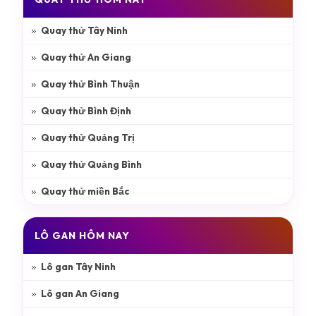
Quay thử Tây Ninh
Quay thử An Giang
Quay thử Bình Thuận
Quay thử Bình Định
Quay thử Quảng Trị
Quay thử Quảng Bình
Quay thử miền Bắc
LÔ GAN HÔM NAY
Lô gan Tây Ninh
Lô gan An Giang