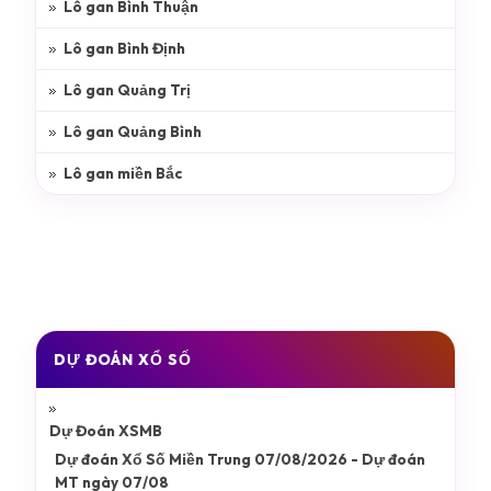
Lô gan Bình Thuận
Lô gan Bình Định
Lô gan Quảng Trị
Lô gan Quảng Bình
Lô gan miền Bắc
DỰ ĐOÁN XỔ SỐ
Dự Đoán XSMB
Dự đoán Xổ Số Miền Trung 07/08/2026 - Dự đoán
MT ngày 07/08