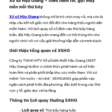
Xổ số Hậu Giang – Gieo niềm tin, gặt may
mắn mỗi thứ bảy
Xổ số Hậu Giang
không chỉ là trò chơi may rủi, mà còn là
nhịp cầu kết nối giấc mơ đổi đời cho hàng triệu người dân
miền Nam. Với lịch quay số cố định vào thứ bảy hàng
tuần, đài Hậu Giang luôn mang đến cơ hội trúng lớn cho
người chơi với cơ cấu giải thưởng hấp dẫn và minh bạch.
Giới thiệu tổng quan về XSHG
Công ty TNHH MTV Xổ số kiến thiết Hậu Giang (XSKT
Hậu Giang) là đơn vị chính thức phát hành vé số trên
toàn tỉnh và phân phối khắp khu vực miền Nam. Với sứ
mệnh "ích nước - lợi nhà", XSHGIANG góp phần vào
ngân sách phát triển địa phương, đặc biệt trong các lĩnh
vực y tế, giáo dục và hạ tầng.
Thông tin lịch quay thưởng SXHG
-
Lịch quay số
: Thứ bảy hàng tuần