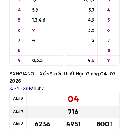
4
5,9
5,7
4
5
1,3,4,6
4,9
5
6
9
3,5
6
7
4
2
7
8
8
9
0,3,5
4,
6
9
SXHGIANG - Xổ số kiến thiết Hậu Giang 04-07-
2026
»
thứ 7
XSMN
XSHG
04
Giải 8
716
Giải 7
6236
4951
8001
Giải 6