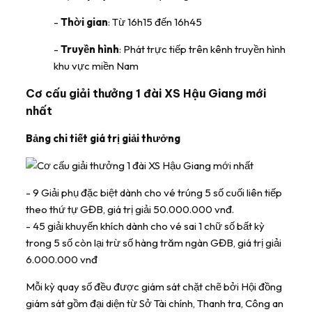
-
Thời gian
: Từ 16h15 đến 16h45
-
Truyền hình
: Phát trực tiếp trên kênh truyền hình
khu vực miền Nam
Cơ cấu giải thưởng 1 đài XS Hậu Giang mới
nhất
Bảng chi tiết giá trị giải thưởng
- 9 Giải phụ đặc biệt dành cho vé trúng 5 số cuối liên tiếp
theo thứ tự GĐB, giá trị giải 50.000.000 vnđ.
- 45 giải khuyến khích dành cho vé sai 1 chữ số bất kỳ
trong 5 số còn lại trừ số hàng trăm ngàn GĐB, giá trị giải
6.000.000 vnđ
Mỗi kỳ quay số đều được giám sát chặt chẽ bởi Hội đồng
giám sát gồm đại diện từ Sở Tài chính, Thanh tra, Công an