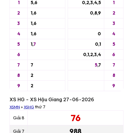
1
5,6
0,2,3,4,5
1
2
1,6
0,8,9
2
3
1,6
3
4
1,6
0
4
5
1,
7
0,1
5
6
0,1,2,3,4
6
7
7
5
,7
7
8
2
8
9
2
9
XS HG - XS Hậu Giang 27-06-2026
»
thứ 7
XSMN
XSHG
76
Giải 8
988
Giải 7