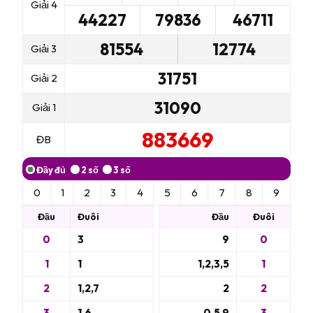
Giải 4
44227
79836
46711
81554
12774
Giải 3
31751
Giải 2
31090
Giải 1
883669
ĐB
0
1
2
3
4
5
6
7
8
9
Đầu
Đuôi
Đầu
Đuôi
0
3
9
0
1
1
1,2,3,5
1
2
1,2,7
2
2
3
1,6
0,5,9
3