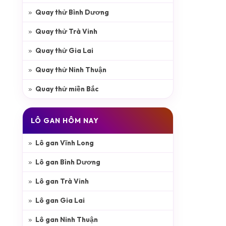
Quay thử Bình Dương
Quay thử Trà Vinh
Quay thử Gia Lai
Quay thử Ninh Thuận
Quay thử miền Bắc
LÔ GAN HÔM NAY
Lô gan Vĩnh Long
Lô gan Bình Dương
Lô gan Trà Vinh
Lô gan Gia Lai
Lô gan Ninh Thuận