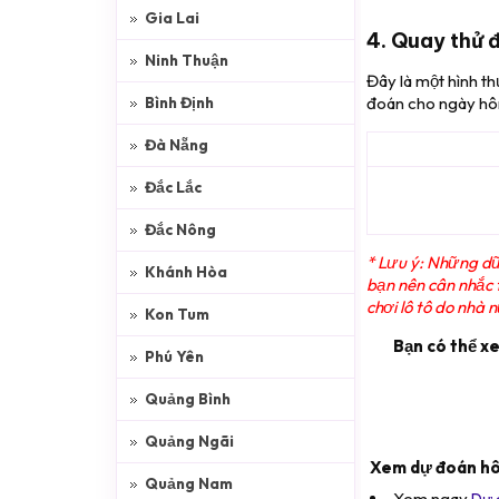
Gia Lai
4. Quay thử
Ninh Thuận
Đây là một hình th
Bình Định
đoán cho ngày hô
Đà Nẵng
Đắc Lắc
Đắc Nông
* Lưu ý: Những dữ 
Khánh Hòa
bạn nên cân nhắc t
chơi lô tô do nhà
Kon Tum
Bạn có thể x
Phú Yên
Quảng Bình
Quảng Ngãi
Xem dự đoán h
Quảng Nam
Xem ngay