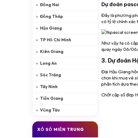
Dự đoán pasca
Đồng Nai
Đây là phương phá
Đồng Tháp
có tỷ lệ chính xác
Hậu Giang
TP Hồ Chí Minh
Như vậy ta có cặ
quay ngày 06/06
Kiên Giang
3. Dự đoán 
Long An
Đài Hậu Giang hôm
Sóc Trăng
chọn khi mua vé s
phân tích dựa theo
Tây Ninh
Chốt cặp số đẹp 
Tiền Giang
Vũng Tàu
XỔ SỐ MIỀN TRUNG