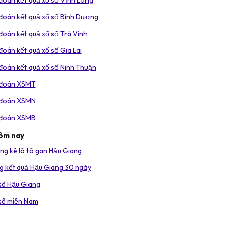
đoán kết quả xổ số Vĩnh Long
đoán kết quả xổ số Bình Dương
đoán kết quả xổ số Trà Vinh
đoán kết quả xổ số Gia Lai
đoán kết quả xổ số Ninh Thuận
đoán XSMT
đoán XSMN
đoán XSMB
ôm nay
ng kê lô tô gan Hậu Giang
g kết quả Hậu Giang 30 ngày
số Hậu Giang
số miền Nam