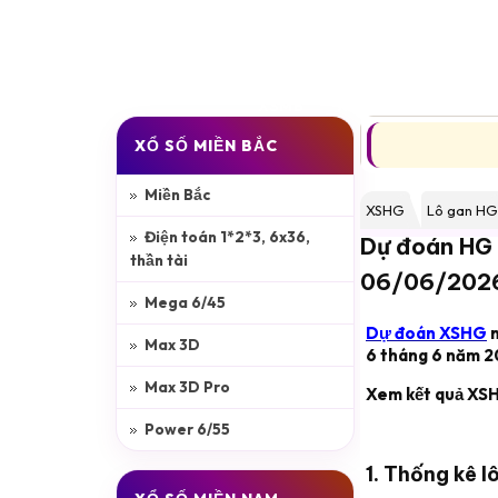
XSMB
XSMN
XSMT
XỔ SỐ MIỀN BẮC
Miền Bắc
XSHG
Lô gan H
Điện toán 1*2*3, 6x36,
Dự đoán HG 
thần tài
06/06/202
Mega 6/45
Dự đoán XSHG
n
Max 3D
6 tháng 6 năm 20
Max 3D Pro
Xem kết quả XSH
Power 6/55
1. Thống kê 