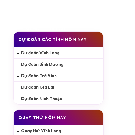
ỐNG KÊ
SỔ MƠ
TK CẦU
DỰ ĐOÁN CÁC TỈNH HÔM NAY
Dự đoán Vĩnh Long
Dự đoán Bình Dương
Dự đoán Trà Vinh
Dự đoán Gia Lai
Dự đoán Ninh Thuận
QUAY THỬ HÔM NAY
Quay thử Vĩnh Long