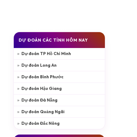
ỐNG KÊ
SỔ MƠ
TK CẦU
DỰ ĐOÁN CÁC TỈNH HÔM NAY
Dự đoán TP Hồ Chí Minh
Dự đoán Long An
Dự đoán Bình Phước
Dự đoán Hậu Giang
Dự đoán Đà Nẵng
Dự đoán Quảng Ngãi
Dự đoán Đắc Nông