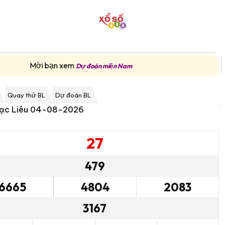
SỔ KẾT QUẢ
VIETLOTT
DỰ ĐOÁN
QUAY THỬ
TH
Mời bạn xem
Dự đoán miền Nam
Quay thử BL
Dự đoán BL
Bạc Liêu 04-08-2026
27
479
6665
4804
2083
3167