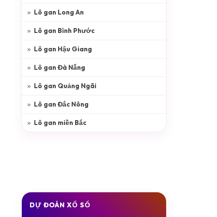
Lô gan Long An
Lô gan Bình Phước
Lô gan Hậu Giang
Lô gan Đà Nẵng
Lô gan Quảng Ngãi
Lô gan Đắc Nông
Lô gan miền Bắc
DỰ ĐOÁN XỔ SỐ