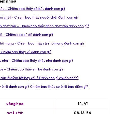
xem nhiều
ầu - Chiêm bao thấy có bầu đánh con gì?
i chết - Chiêm bao thấy người chết đánh con gì?
 chết rắn – Chiêm bao thấy đánh chết rắn đánh con gì?
ề - Chiêm bao số đề đánh con gì?
 hổ mang – Chiêm bao thấy rắn hổ mang đánh con gì?
 Chiêm bao thấy vú đánh con gì?
y nhà – Chiêm bao thấy cháy nhà đánh con gì?
bé - Chiêm bao thấy em bé đánh con gì?
rắn là điềm tốt hay xấu? Đánh con gì chuẩn nhất?
ô tô đánh con gì? Chiêm bao thấy xe ô tô báo điềm gì?
vòng hoa
14, 41
vợ tự tử
08, 18, 56