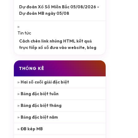
Dự đoán Xổ Số Miền Bắc 05/08/2026 -
Dự đoán MB ngày 05/08
Tin tức
Cách chèn link nhúng HTML kết quả
trực tiếp xổ số đưa vào website, blog
THỐNG KÊ
Hai số cuối giải đặc biệt
Bảng đặc biệt tuần
Bảng đặc biệt tháng
Bảng đặc biệt năm
ĐB kép MB