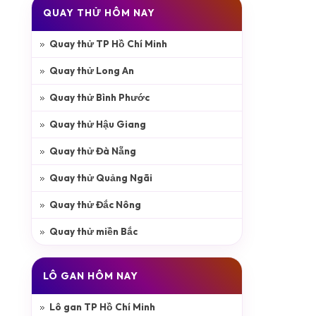
QUAY THỬ HÔM NAY
Quay thử TP Hồ Chí Minh
Quay thử Long An
Quay thử Bình Phước
Quay thử Hậu Giang
Quay thử Đà Nẵng
Quay thử Quảng Ngãi
Quay thử Đắc Nông
Quay thử miền Bắc
LÔ GAN HÔM NAY
Lô gan TP Hồ Chí Minh