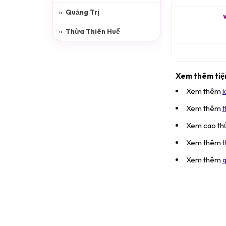
Quảng Trị
Thừa Thiên Huế
Xem thêm tiện
Xem thêm
k
Xem thêm
t
Xem cao th
Xem thêm
t
Xem thêm
q