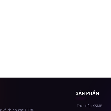
SẢN PHẨM
Trực tiếp XSMB
ốc và chính xác 100%.