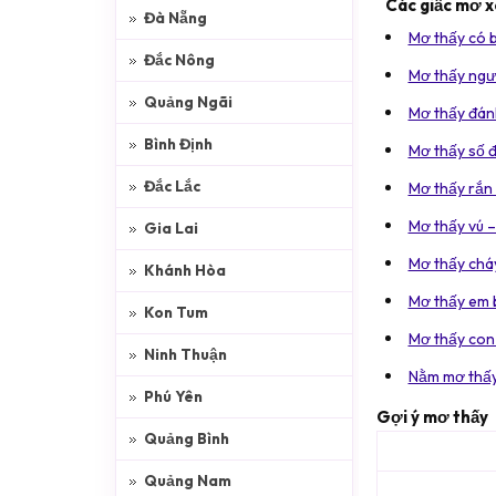
Các giấc mơ 
Đà Nẵng
Mơ thấy có b
Đắc Nông
Mơ thấy ngườ
Quảng Ngãi
Mơ thấy đánh
Bình Định
Mơ thấy số đ
Đắc Lắc
Mơ thấy rắn
Mơ thấy vú –
Gia Lai
Mơ thấy chá
Khánh Hòa
Mơ thấy em 
Kon Tum
Mơ thấy con 
Ninh Thuận
Nằm mơ thấy 
Phú Yên
Gợi ý mơ thấy
Quảng Bình
Quảng Nam