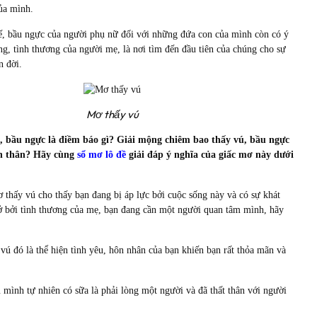
của mình.
ế, bầu ngực của người phụ nữ đối với những đứa con của mình còn có ý
ng, tình thương của người mẹ, là nơi tìm đến đầu tiên của chúng cho sự
n đời.
Mơ thấy vú​
 bầu ngực là điềm báo gì? Giải mộng chiêm bao thấy vú, bầu ngực
ản thân? Hãy cùng
sổ mơ lô đề
giải đáp ý nghĩa của giấc mơ này dưới
thấy vú cho thấy bạn đang bị áp lực bởi cuộc sống này và có sự khát
ở bởi tình thương của mẹ, bạn đang cần một người quan tâm mình, hãy
vú đó là thể hiện tình yêu, hôn nhân của bạn khiến bạn rất thỏa mãn và
mình tự nhiên có sữa là phải lòng một người và đã thất thân với người