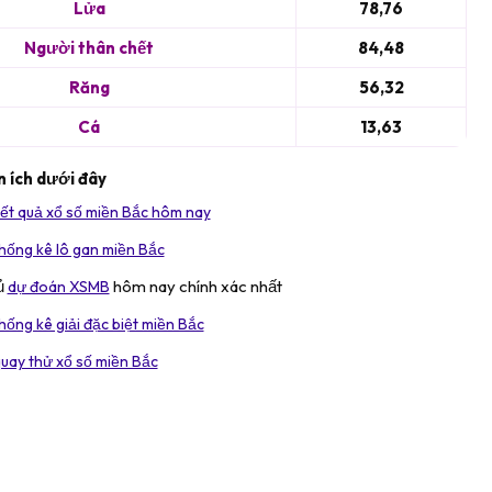
Lửa
78,76
Người thân chết
84,48
Răng
56,32
Cá
13,63
 ích dưới đây
ết quả xổ số miền Bắc hôm nay
hống kê lô gan miền Bắc
ủ
hôm nay chính xác nhất
dự đoán XSMB
hống kê giải đặc biệt miền Bắc
uay thử xổ số miền Bắc