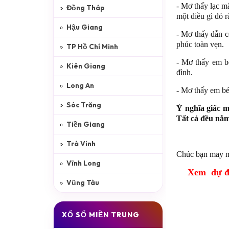
- Mơ thấy lạc m
Đồng Tháp
một điều gì đó r
Hậu Giang
- Mơ thấy dẫn c
phúc toàn vẹn.
TP Hồ Chí Minh
- Mơ thấy em bé
Kiên Giang
đình.
Long An
- Mơ thấy em bé
Sóc Trăng
Ý nghĩa giấc m
Tất cả đều nằm 
Tiền Giang
Trà Vinh
Chúc bạn may m
Vĩnh Long
Xem dự đo
Vũng Tàu
XỔ SỐ MIỀN TRUNG