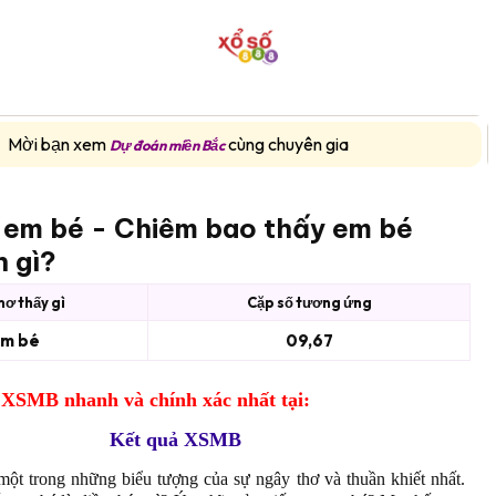
SỔ KẾT QUẢ
VIETLOTT
DỰ ĐOÁN
QUAY THỬ
TH
Mời bạn xem
cùng chuyên gia
Dự đoán miền Bắc
 em bé - Chiêm bao thấy em bé
 gì?
ơ thấy gì
Cặp số tương ứng
m bé
09,67
XSMB nhanh và chính xác nhất tại:
Kết quả XSMB
một trong những biểu tượng của sự ngây thơ và thuần khiết nhất.