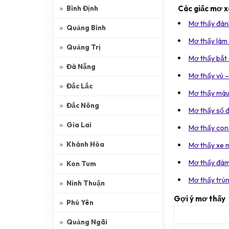
Các giấc mơ 
Bình Định
Mơ thấy đánh
Quảng Bình
Mơ thấy làm 
Quảng Trị
Mơ thấy bắt
Đà Nẵng
Mơ thấy vú –
Đắc Lắc
Mơ thấy máu
Đắc Nông
Mơ thấy số đ
Gia Lai
Mơ thấy con 
Khánh Hòa
Mơ thấy xe 
Mơ thấy đám
Kon Tum
Mơ thấy trún
Ninh Thuận
Gợi ý mơ thấy
Phú Yên
Quảng Ngãi