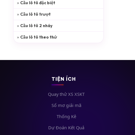
Cầu lô tô đặc biệt
Cầu lô tô trượt
Cầu lô tô 2 nháy
Cầu lô tô theo thứ
TIỆN ÍCH
Quay thử XS XSKT
Sổ mơ giải mã
Thống Kê
Dự Đoán Kết Quả