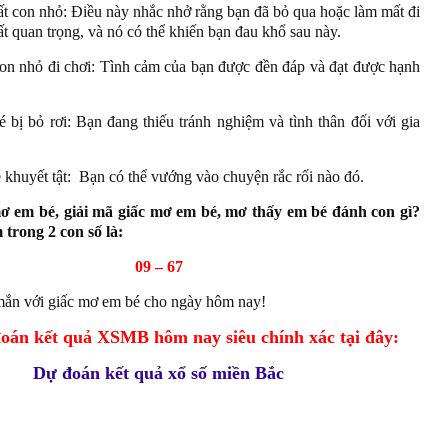
ất con nhỏ: Điều này nhắc nhở rằng bạn đã bỏ qua hoặc làm mất đi
ất quan trọng, và nó có thể khiến bạn đau khổ sau này.
on nhỏ đi chơi: Tình cảm của bạn được đền đáp và đạt được hạnh
 bị bỏ rơi: Bạn đang thiếu tránh nghiệm và tình thân đối với gia
 khuyết tật: Bạn có thể vướng vào chuyện rắc rối nào đó.
ơ em bé, giải mã giấc mơ em bé, mơ thấy em bé đánh con gì?
trong 2 con số là:
09 – 67
ắn với giấc mơ em bé cho ngày hôm nay!
án kết quả XSMB hôm nay siêu chính xác tại đây:
Dự đoán kết quả xổ số miền Bắc