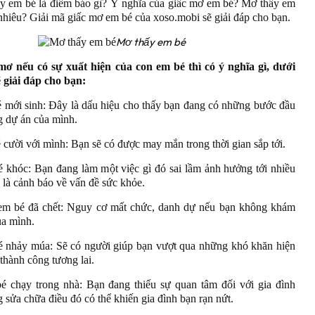
y em bé là điềm báo gì? Ý nghĩa của giấc mơ em bé? Mơ thấy em
nhiêu? Giải mã giấc mơ em bé của xoso.mobi sẽ giải đáp cho bạn.
Mơ thấy em bé
mơ nếu có sự xuất hiện của con em bé thì có ý nghĩa gì, dưới
 giải đáp cho bạn:
 mới sinh: Đây là dấu hiệu cho thấy bạn đang có những bước đầu
g dự án của mình.
 cười với mình: Bạn sẽ có được may mắn trong thời gian sắp tới.
 khóc: Bạn đang làm một việc gì đó sai lầm ảnh hưởng tới nhiều
 là cảnh báo về vấn đề sức khỏe.
em bé đã chết: Nguy cơ mất chức, danh dự nếu bạn không khám
ủa mình.
é nhảy múa: Sẽ có người giúp bạn vượt qua những khó khăn hiện
 thành công tương lai.
é chạy trong nhà: Bạn đang thiếu sự quan tâm đối với gia đình
 sửa chữa điều đó có thể khiến gia đình bạn rạn nứt.