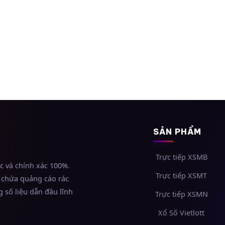
SẢN PHẨM
Trực tiếp XSMB
ốc và chính xác 100%.
Trực tiếp XSMT
 chứa quảng cáo rác
 số liệu dẫn đầu lĩnh
Trực tiếp XSMN
Xổ Số Vietlott