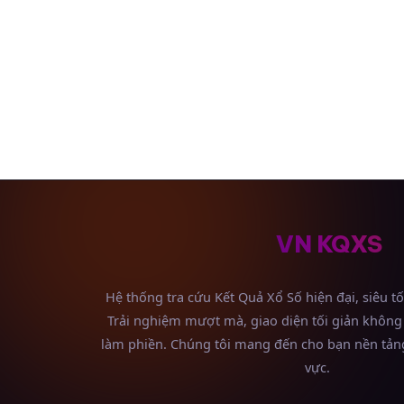
VN KQXS
Hệ thống tra cứu Kết Quả Xổ Số hiện đại, siêu t
Trải nghiệm mượt mà, giao diện tối giản không
làm phiền. Chúng tôi mang đến cho bạn nền tảng
vực.