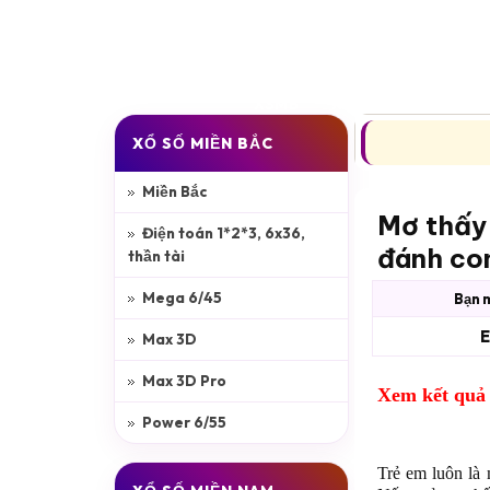
XSMB
XSMN
XSMT
XỔ SỐ MIỀN BẮC
Miền Bắc
Mơ thấy
Điện toán 1*2*3, 6x36,
đánh con
thần tài
Mega 6/45
Bạn m
E
Max 3D
Max 3D Pro
Xem kết quả 
Power 6/55
Trẻ em luôn là 