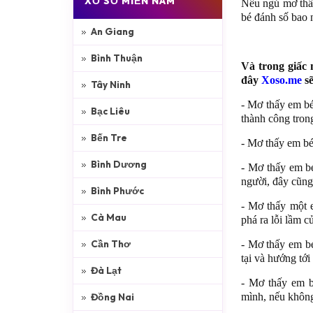
XỔ SỐ MIỀN NAM
Nếu ngủ mơ thấ
bé đánh số bao 
An Giang
Bình Thuận
Và trong giấc 
đây
Xoso.me
sẽ
Tây Ninh
- Mơ thấy em bé
Bạc Liêu
thành công tron
Bến Tre
- Mơ thấy em bé
Bình Dương
- Mơ thấy em bé
người, đây cũng
Bình Phước
- Mơ thấy một 
Cà Mau
phá ra lỗi lầm c
Cần Thơ
- Mơ thấy em b
tại và hướng tới
Đà Lạt
- Mơ thấy em b
Đồng Nai
mình, nếu không