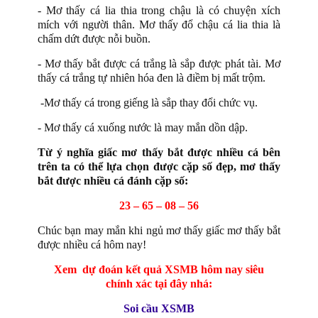
- Mơ thấy cá lia thia trong chậu là có chuyện xích
mích với người thân. Mơ thấy đổ chậu cá lia thia là
chấm dứt được nỗi buồn.
- Mơ thấy bắt được cá trắng là sắp được phát tài. Mơ
thấy cá trắng tự nhiên hóa đen là điềm bị mất trộm.
-Mơ thấy cá trong giếng là sắp thay đổi chức vụ.
- Mơ thấy cá xuống nước là may mắn dồn dập.
Từ ý nghĩa giấc mơ thấy bắt được nhiều cá bên
trên ta có thể lựa chọn được cặp số đẹp, mơ thấy
bắt được nhiều cá đánh cặp số:
23 – 65 – 08 – 56
Chúc bạn may mắn khi ngủ mơ thấy giấc mơ thấy bắt
được nhiều cá hôm nay!
Xem dự đoán kết quả XSMB hôm nay siêu
chính xác tại đây nhá:
Soi cầu XSMB