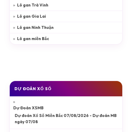
Lô gan Trà Vinh
Lô gan Gia Lai
Lô gan Ninh Thuận
Lô gan miền Bắc
DỰ ĐOÁN XỔ SỐ
Dự Đoán XSMB
Dự đoán Xổ Số Miền Bắc 07/08/2026 - Dự đoán MB
ngày 07/08