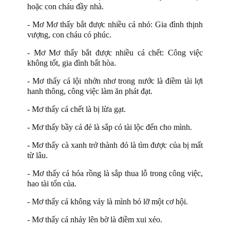
hoặc con cháu đầy nhà.
- Mơ Mơ thấy bắt được nhiều cá nhỏ: Gia đình thịnh
vượng, con cháu có phúc.
- Mơ Mơ thấy bắt được nhiều cá chết: Công việc
không tốt, gia đình bất hòa.
- Mơ thấy cá lội nhởn nhơ trong nước là điềm tài lợi
hanh thông, công việc làm ăn phát đạt.
- Mơ thấy cá chết là bị lừa gạt.
- Mơ thấy bầy cá đẻ là sắp có tài lộc đến cho mình.
- Mơ thấy cà xanh trở thành đỏ là tìm được của bị mất
từ lâu.
- Mơ thấy cá hóa rồng là sắp thua lỗ trong công việc,
hao tài tốn của.
- Mơ thấy cá không vảy là mình bỏ lỡ một cơ hội.
- Mơ thấy cá nhảy lên bờ là điềm xui xẻo.