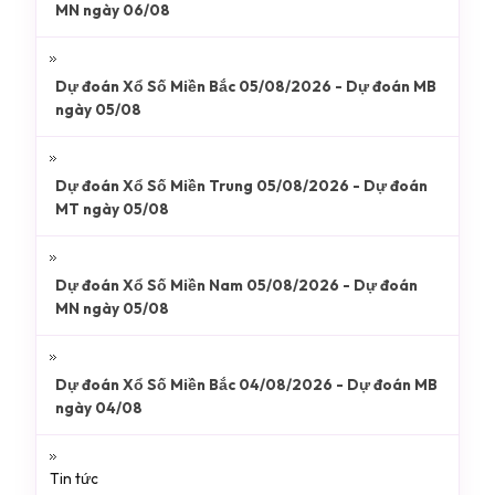
MN ngày 06/08
Dự đoán Xổ Số Miền Bắc 05/08/2026 - Dự đoán MB
ngày 05/08
Dự đoán Xổ Số Miền Trung 05/08/2026 - Dự đoán
MT ngày 05/08
Dự đoán Xổ Số Miền Nam 05/08/2026 - Dự đoán
MN ngày 05/08
Dự đoán Xổ Số Miền Bắc 04/08/2026 - Dự đoán MB
ngày 04/08
Tin tức