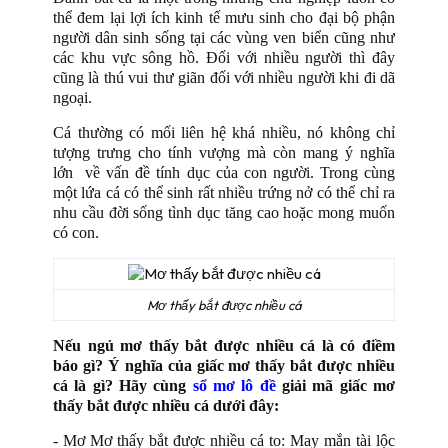
thể đem lại lợi ích kinh tế mưu sinh cho đại bộ phận
người dân sinh sống tại các vùng ven biển cũng như
các khu vực sông hồ. Đối với nhiều người thì đây
cũng là thú vui thư giãn đối với nhiều người khi đi dã
ngoại.
Cá thường có mối liên hệ khá nhiều, nó không chỉ
tượng trưng cho tính vượng mà còn mang ý nghĩa
lớn về vấn đề tính dục của con người. Trong cùng
một lứa cá có thể sinh rất nhiều trứng nở có thể chỉ ra
nhu cầu đời sống tình dục tăng cao hoặc mong muốn
có con.
Mơ thấy bắt được nhiều cá
Nếu ngủ mơ thấy bắt được nhiều cá là có điềm
báo gì? Ý nghĩa của giấc mơ thấy bắt được nhiều
cá là gì? Hãy cùng
sổ mơ lô đề
giải mã giấc mơ
thấy bắt được nhiều cá dưới đây:
- Mơ Mơ thấy bắt được nhiều cá to: May mắn tài lộc