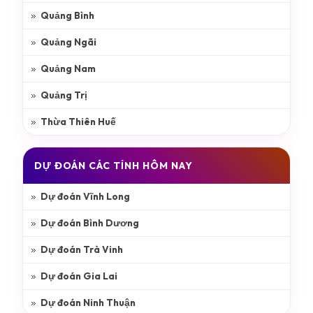
Quảng Bình
Quảng Ngãi
Quảng Nam
Quảng Trị
Thừa Thiên Huế
DỰ ĐOÁN CÁC TỈNH HÔM NAY
Dự đoán Vĩnh Long
Dự đoán Bình Dương
Dự đoán Trà Vinh
Dự đoán Gia Lai
Dự đoán Ninh Thuận