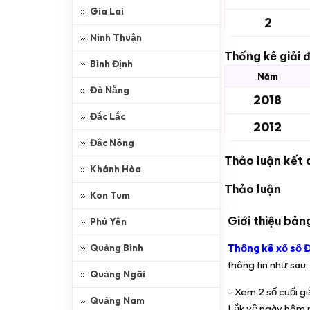
Gia Lai
2
Ninh Thuận
Thống kê giải 
Bình Định
Năm
Đà Nẵng
2018
Đắc Lắc
2012
Đắc Nông
Thảo luận kết 
Khánh Hòa
Thảo luận
Kon Tum
Giới thiệu bả
Phú Yên
Quảng Bình
Thống kê xổ số 
thông tin như sau:
Quảng Ngãi
- Xem 2 số cuối gi
Quảng Nam
Lắk về ngày hôm 