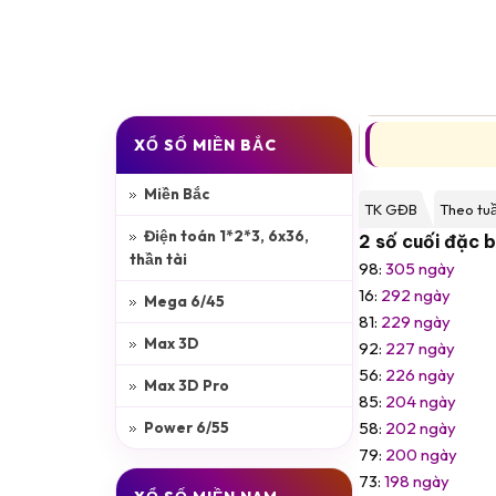
XSMB
XSMN
XSMT
XỔ SỐ MIỀN BẮC
Miền Bắc
TK GĐB
Theo tu
Điện toán 1*2*3, 6x36,
2 số cuối đặc b
thần tài
98:
305 ngày
16:
292 ngày
Mega 6/45
81:
229 ngày
Max 3D
92:
227 ngày
56:
226 ngày
Max 3D Pro
85:
204 ngày
Power 6/55
58:
202 ngày
79:
200 ngày
73:
198 ngày