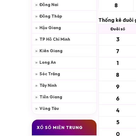
Đồng Nai
8
Đồng Tháp
Thống kê đuôi 
Hậu Giang
Đuôi số
3
TP Hồ Chí Minh
7
Kiên Giang
Long An
1
Sóc Trăng
8
Tây Ninh
9
Tiền Giang
6
Vũng Tàu
4
5
XỔ SỐ MIỀN TRUNG
0