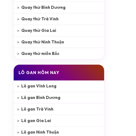
Quay thử Bình Dương
Quay thử Trà Vinh
Quay thử Gia Lai
Quay thử Ninh Thuận
Quay thử miền Bắc
LÔ GAN HÔM NAY
Lô gan Vĩnh Long
Lô gan Bình Dương
Lô gan Trà Vinh
Lô gan Gia Lai
Lô gan Ninh Thuận