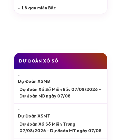
Lô gan miền Bắc
DỰ ĐOÁN XỔ SỐ
Dự Đoán XSMB
Dự đoán Xổ Số Miền Bắc 07/08/2026 -
Dự đoán MB ngày 07/08
Dự Đoán XSMT
Dự đoán Xổ Số Miền Trung
07/08/2026 - Dự đoán MT ngày 07/08