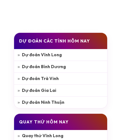
ỐNG KÊ
SỔ MƠ
TK CẦU
DỰ ĐOÁN CÁC TỈNH HÔM NAY
Dự đoán Vĩnh Long
Dự đoán Bình Dương
Dự đoán Trà Vinh
Dự đoán Gia Lai
Dự đoán Ninh Thuận
QUAY THỬ HÔM NAY
Quay thử Vĩnh Long