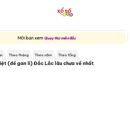
SỔ KẾT QUẢ
VIETLOTT
DỰ ĐOÁN
QUAY THỬ
TH
Mời bạn xem
Quay thử miền Bắc
ần
Theo tháng
Theo năm
Theo tổng
iệt (đề gan lì) Đắc Lắc lâu chưa về nhất