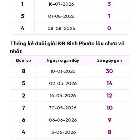
1
3
18-07-2026
5
1
01-08-2026
4
0
08-08-2026
Thống kê đuôi giải ĐB Bình Phước lâu chưa về
nhất
Đuôi số
Ngày ra gần đây
Số ngày gan
8
30
10-01-2026
5
14
02-05-2026
2
12
16-05-2026
7
10
30-05-2026
6
9
06-06-2026
4
8
13-06-2026