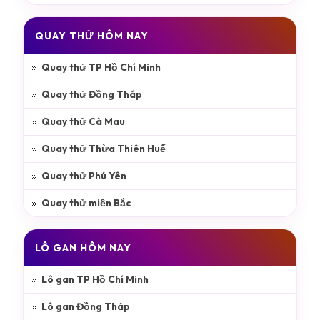
QUAY THỬ HÔM NAY
Quay thử TP Hồ Chí Minh
Quay thử Đồng Tháp
Quay thử Cà Mau
Quay thử Thừa Thiên Huế
Quay thử Phú Yên
Quay thử miền Bắc
LÔ GAN HÔM NAY
Lô gan TP Hồ Chí Minh
Lô gan Đồng Tháp