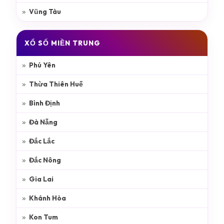
Vũng Tàu
XỔ SỐ MIỀN TRUNG
Phú Yên
Thừa Thiên Huế
Bình Định
Đà Nẵng
Đắc Lắc
Đắc Nông
Gia Lai
Khánh Hòa
Kon Tum