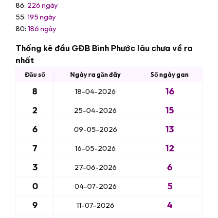
86:
226 ngày
55:
195 ngày
80:
186 ngày
Thống kê đầu GĐB Bình Phước lâu chưa về ra
nhất
Đầu số
Ngày ra gần đây
Số ngày gan
8
16
18-04-2026
2
15
25-04-2026
6
13
09-05-2026
7
12
16-05-2026
3
6
27-06-2026
0
5
04-07-2026
9
4
11-07-2026