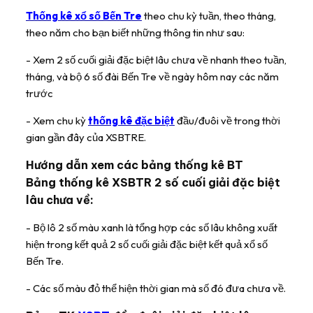
Thống kê xổ số Bến Tre
theo chu kỳ tuần, theo tháng,
theo năm cho bạn biết những thông tin như sau:
- Xem 2 số cuối giải đặc biệt lâu chưa về nhanh theo tuần,
tháng, và bộ 6 số đài Bến Tre về ngày hôm nay các năm
trước
- Xem chu kỳ
thống kê đặc biệt
đầu/đuôi về trong thời
gian gần đây của XSBTRE.
Hướng dẫn xem các bảng thống kê BT
Bảng thống kê XSBTR 2 số cuối giải đặc biệt
lâu chưa về:
- Bộ lô 2 số màu xanh là tổng hợp các số lâu không xuất
hiện trong kết quả 2 số cuối giải đặc biệt kết quả xổ số
Bến Tre.
- Các số màu đỏ thể hiện thời gian mà số đó đưa chưa về.