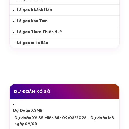
Lô gan Khánh Hòa
Lô gan Kon Tum
Lô gan Thừa Thiên Huế
Lô gan miền Bắc
DỰ ĐOÁN XỔ SỐ
Dự Đoán XSMB
Dự đoán Xổ Số Miền Bắc 09/08/2026 - Dự đoán MB
ngày 09/08