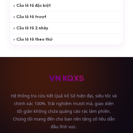
Cầu lô tô đặc biệt
Cầu lô tô trượt
Cầu lô tô 2 nháy
Cầu lô tô theo thứ
VN KQXS
Hệ thống tra cứu Kết Quả Xổ Số hiện đại, siêu tốc và
chính xác 100%. Trải nghiệm mượt mà, giao diện
tối giản không chứa quảng cáo rác làm phiền.
Chúng tôi mang đến cho bạn nền tảng số liệu dẫn
đầu lĩnh vực.