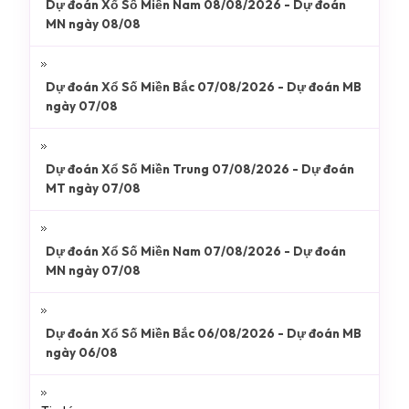
Dự đoán Xổ Số Miền Nam 08/08/2026 - Dự đoán
MN ngày 08/08
Dự đoán Xổ Số Miền Bắc 07/08/2026 - Dự đoán MB
ngày 07/08
Dự đoán Xổ Số Miền Trung 07/08/2026 - Dự đoán
MT ngày 07/08
Dự đoán Xổ Số Miền Nam 07/08/2026 - Dự đoán
MN ngày 07/08
Dự đoán Xổ Số Miền Bắc 06/08/2026 - Dự đoán MB
ngày 06/08