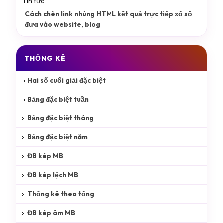
Tin tức
Cách chèn link nhúng HTML kết quả trực tiếp xổ số
đưa vào website, blog
THỐNG KÊ
Hai số cuối giải đặc biệt
Bảng đặc biệt tuần
Bảng đặc biệt tháng
Bảng đặc biệt năm
ĐB kép MB
ĐB kép lệch MB
Thống kê theo tổng
ĐB kép âm MB