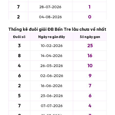
7
1
28-07-2026
2
0
04-08-2026
Thống kê đuôi giải ĐB Bến Tre lâu chưa về nhất
Đuôi số
Ngày ra gần đây
Số ngày gan
3
25
10-02-2026
8
16
14-04-2026
4
10
26-05-2026
6
9
02-06-2026
2
7
16-06-2026
5
6
23-06-2026
7
4
07-07-2026