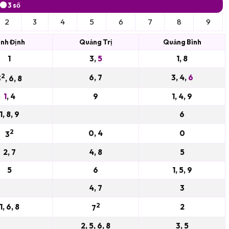
2
3
4
5
6
7
8
9
ình Định
Quảng Trị
Quảng Bình
1
3,
5
1, 8
2
6, 7
3, 4,
6
3
, 6, 8
1
, 4
9
1, 4, 9
1, 8, 9
6
2
0, 4
0
3
2, 7
4, 8
5
5
6
1, 5, 9
4, 7
3
2
1, 6, 8
2
7
2, 5, 6, 8
3, 5