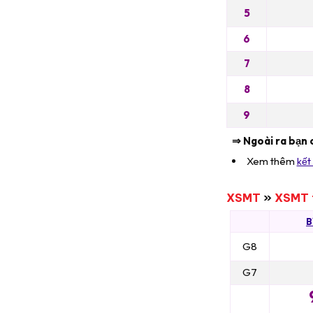
5
6
7
8
9
⇒ Ngoài ra bạn 
Xem thêm
kết
XSMT
»
XSMT 
B
G8
G7