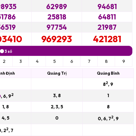
98935
62989
94681
51786
25818
64811
36519
97754
21987
03410
969293
421281
2
3
4
5
6
7
8
9
ình Định
Quảng Trị
Quảng Bình
2
8
, 9
2
3, 8
1
0
, 6, 9
1, 8
2, 3, 5
8
2
4, 5
0
0, 6, 7
, 9
2
, 2
, 7