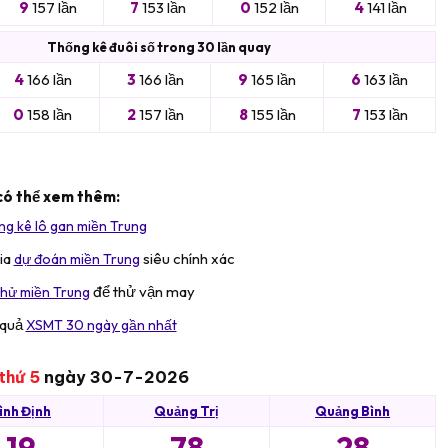
9
157 lần
7
153 lần
0
152 lần
4
141 lần
Thống kê đuôi số trong 30 lần quay
4
166 lần
3
166 lần
9
165 lần
6
163 lần
0
158 lần
2
157 lần
8
155 lần
7
153 lần
có thể xem thêm:
ng kê lô gan miền Trung
ia
siêu chính xác
dự đoán miền Trung
để thử vận may
thử miền Trung
 quả
XSMT 30 ngày gần nhất
thứ 5
ngày 30-7-2026
ình Định
Quảng Trị
Quảng Bình
19
78
28