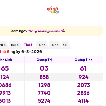
SỔ KẾT QUẢ
VIETLOTT
DỰ ĐOÁN
QUAY THỬ
TH
Xem ngay
Thống kê lô tô gan miền Bắc
hứ 3
Thứ 4
Thứ 5
Thứ 6
Thứ 7
CN
thứ 5
ngày 6-8-2026
ình Định
Quảng Trị
Quảng Bình
65
03
61
124
858
924
0686
1298
2073
9913
7740
2836
3013
5274
4114