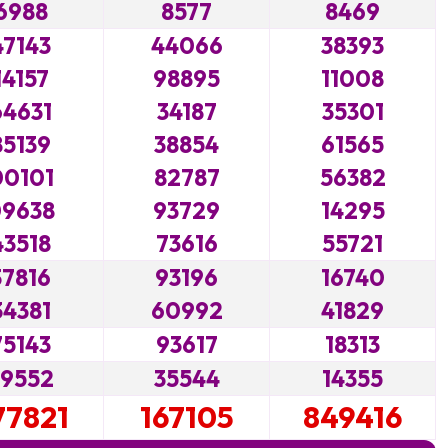
6988
8577
8469
47143
44066
38393
14157
98895
11008
64631
34187
35301
85139
38854
61565
00101
82787
56382
9638
93729
14295
43518
73616
55721
37816
93196
16740
34381
60992
41829
75143
93617
18313
79552
35544
14355
77821
167105
849416