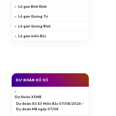
Lô gan Bình Định
Lô gan Quảng Trị
Lô gan Quảng Bình
Lô gan miền Bắc
DỰ ĐOÁN XỔ SỐ
Dự Đoán XSMB
Dự đoán Xổ Số Miền Bắc 07/08/2026 -
Dự đoán MB ngày 07/08