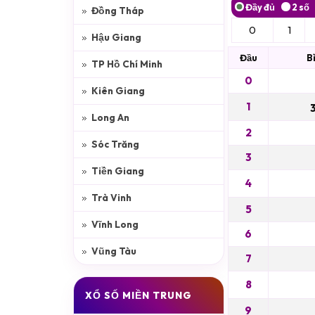
Đồng Tháp
0
1
Hậu Giang
Đầu
B
TP Hồ Chí Minh
0
Kiên Giang
1
Long An
2
Sóc Trăng
3
Tiền Giang
4
Trà Vinh
5
Vĩnh Long
6
Vũng Tàu
7
8
XỔ SỐ MIỀN TRUNG
9