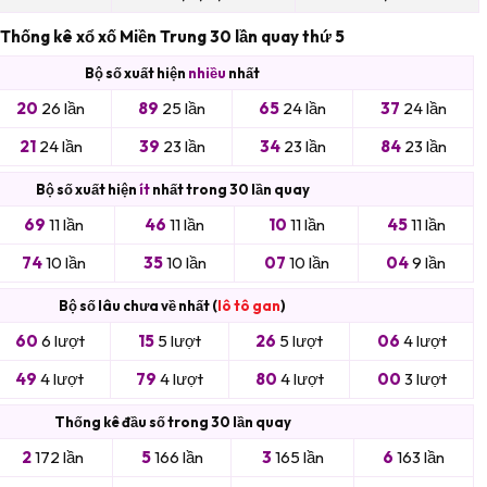
Thống kê xổ xố Miền Trung 30 lần quay thứ 5
Bộ số xuất hiện
nhiều
nhất
20
26 lần
89
25 lần
65
24 lần
37
24 lần
21
24 lần
39
23 lần
34
23 lần
84
23 lần
Bộ số xuất hiện
ít
nhất trong 30 lần quay
69
11 lần
46
11 lần
10
11 lần
45
11 lần
74
10 lần
35
10 lần
07
10 lần
04
9 lần
Bộ số lâu chưa về nhất (
lô tô gan
)
60
6 lượt
15
5 lượt
26
5 lượt
06
4 lượt
49
4 lượt
79
4 lượt
80
4 lượt
00
3 lượt
Thống kê đầu số trong 30 lần quay
2
172 lần
5
166 lần
3
165 lần
6
163 lần