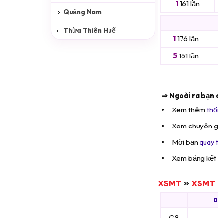
1
161 lần
Quảng Nam
Thừa Thiên Huế
1
176 lần
5
161 lần
⇒ Ngoài ra bạn 
Xem thêm
thố
Xem chuyên g
Mời bạn
quay 
Xem bảng kết
XSMT
»
XSMT 
B
G8