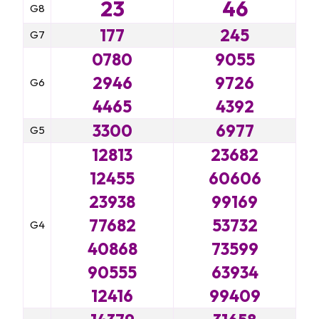
23
46
G8
177
245
G7
0780
9055
2946
9726
G6
4465
4392
3300
6977
G5
12813
23682
12455
60606
23938
99169
77682
53732
G4
40868
73599
90555
63934
12416
99409