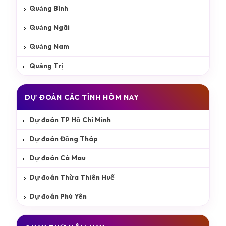
Quảng Bình
Quảng Ngãi
Quảng Nam
Quảng Trị
DỰ ĐOÁN CÁC TỈNH HÔM NAY
Dự đoán TP Hồ Chí Minh
Dự đoán Đồng Tháp
Dự đoán Cà Mau
Dự đoán Thừa Thiên Huế
Dự đoán Phú Yên