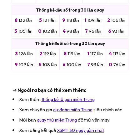
Thống kê đầu số trong 30 lần quay
8
132 lần
5
121 lần
9
118 lần
1
109 lần
2
106 lần
3
105 lần
0
102 lần
4
98 lần
7
96 lần
6
93 lần
Thống kê đuôi số trong 30 lần quay
3
126 lần
2
119 lần
8
119 lần
1
117 lần
4
113 lần
9
109 lần
5
108 lần
6
100 lần
7
93 lần
0
76 lần
⇒ Ngoài ra bạn có thể xem thêm:
Xem thêm
thống kê lô gan miền Trung
Xem chuyên gia
siêu chính xác
dự đoán miền Trung
Mời bạn
để thử vận may
quay thử miền Trung
Xem bảng kết quả
XSMT 30 ngày gần nhất