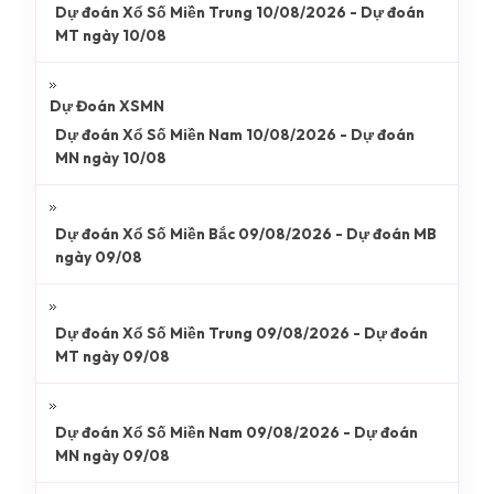
Dự đoán Xổ Số Miền Trung 10/08/2026 - Dự đoán
MT ngày 10/08
Dự Đoán XSMN
Dự đoán Xổ Số Miền Nam 10/08/2026 - Dự đoán
MN ngày 10/08
Dự đoán Xổ Số Miền Bắc 09/08/2026 - Dự đoán MB
ngày 09/08
Dự đoán Xổ Số Miền Trung 09/08/2026 - Dự đoán
MT ngày 09/08
Dự đoán Xổ Số Miền Nam 09/08/2026 - Dự đoán
MN ngày 09/08