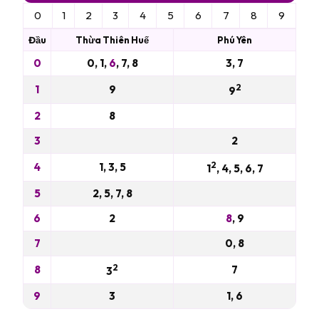
0
1
2
3
4
5
6
7
8
9
Đầu
Thừa Thiên Huế
Phú Yên
0
0, 1,
6
, 7, 8
3, 7
2
1
9
9
2
8
3
2
2
4
1, 3, 5
1
, 4, 5, 6, 7
5
2, 5, 7, 8
6
2
8
, 9
7
0, 8
2
8
7
3
9
3
1, 6