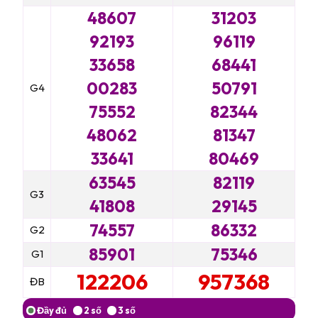
48607
31203
92193
96119
33658
68441
00283
50791
G4
75552
82344
48062
81347
33641
80469
63545
82119
G3
41808
29145
74557
86332
G2
85901
75346
G1
122206
957368
ĐB