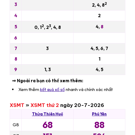
2
3
2, 4, 8
4
2
2
3
5
4,
8
0, 1
, 2
, 4, 8
6
7
3
4, 5, 6, 7
8
1
9
1, 3
4, 5
⇒ Ngoài ra bạn có thể xem thêm:
Xem thêm
nhanh và chính xác nhất
kết quả xổ số
XSMT
»
XSMT thứ 2
ngày 20-7-2026
Thừa Thiên Huế
Phú Yên
68
88
G8