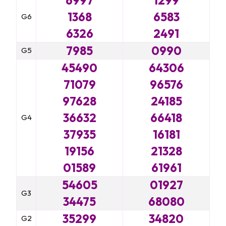
6997
1299
1368
6583
G6
6326
2491
7985
0990
G5
45490
64306
71079
96576
97628
24185
36632
66418
G4
37935
16181
19156
21328
01589
61961
54605
01927
G3
34475
68080
35299
34820
G2