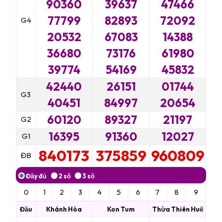
90360
39637
47466
77799
82893
72092
G4
20532
67083
14388
36680
73176
61980
39774
54169
45832
42440
26151
01744
G3
40451
84997
20654
60120
89327
21197
G2
16395
91360
12027
G1
840173
375859
960809
ĐB
0
1
2
3
4
5
6
7
8
9
Đầu
Khánh Hòa
Kon Tum
Thừa Thiên Huế