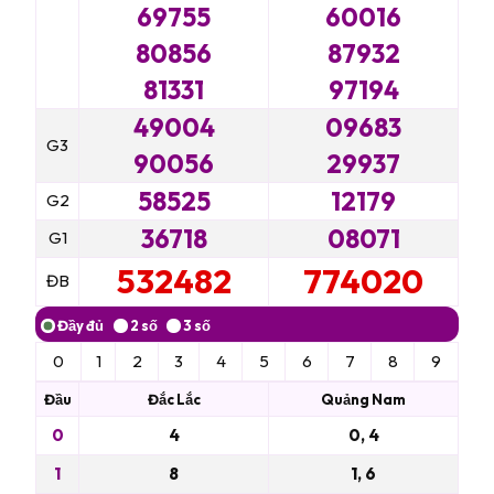
69755
60016
80856
87932
81331
97194
49004
09683
G3
90056
29937
58525
12179
G2
36718
08071
G1
532482
774020
ĐB
0
1
2
3
4
5
6
7
8
9
Đầu
Đắc Lắc
Quảng Nam
0
4
0, 4
1
8
1, 6