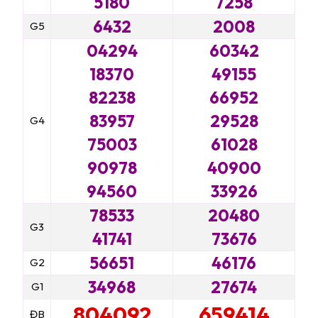
5180
7258
6432
2008
G5
04294
60342
18370
49155
82238
66952
83957
29528
G4
75003
61028
90978
40900
94560
33926
78533
20480
G3
41741
73676
56651
46176
G2
34968
27674
G1
804092
659414
ĐB