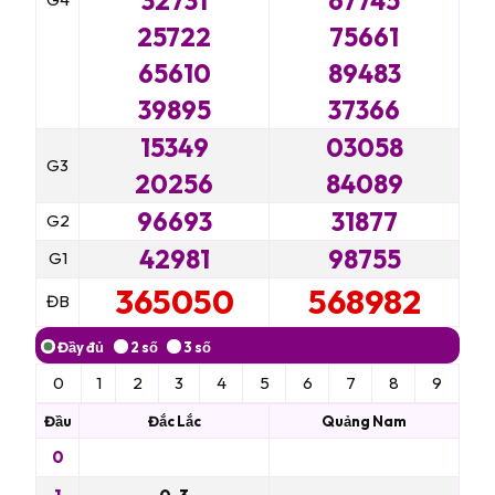
32731
67745
25722
75661
65610
89483
39895
37366
15349
03058
G3
20256
84089
96693
31877
G2
42981
98755
G1
365050
568982
ĐB
0
1
2
3
4
5
6
7
8
9
Đầu
Đắc Lắc
Quảng Nam
0