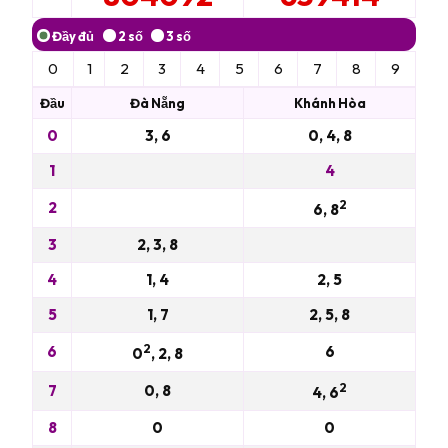
0
1
2
3
4
5
6
7
8
9
Đầu
Đà Nẵng
Khánh Hòa
0
3, 6
0, 4, 8
1
4
2
2
6, 8
3
2, 3, 8
4
1, 4
2, 5
5
1, 7
2, 5, 8
2
6
6
0
, 2, 8
2
7
0, 8
4, 6
8
0
0