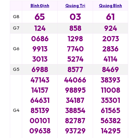
Bình Định
Quảng Trị
Quảng Bình
65
03
61
G8
124
858
924
G7
0686
1298
2073
9913
7740
2836
G6
3013
5274
4114
6988
8577
8469
G5
47143
44066
38393
14157
98895
11008
64631
34187
35301
85139
38854
61565
G4
00101
82787
56382
09638
93729
14295