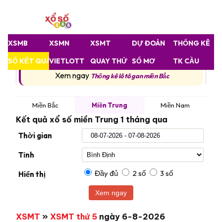
XSMB
XSMN
XSMT
DỰ ĐOÁN
THỐNG KÊ
SỔ KẾT QUẢ
VIETLOTT
QUAY THỬ
SỔ MƠ
TK CẦU
Xem ngay
Thống kê lô tô gan miền Bắc
Miền Bắc
Miền Trung
Miền Nam
Kết quả xổ số miền Trung
1 tháng qua
Thời gian
Tỉnh
Đầy đủ
2 số
3 số
Hiển thị
Xem ngay
XSMT
»
XSMT thứ 5
ngày 6-8-2026