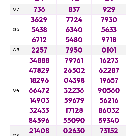
736
837
929
G7
3629
7724
7930
5438
6340
5633
G6
6712
5480
9718
2257
7950
0101
G5
34888
79761
16273
47829
26502
62287
18296
04398
19657
66472
32236
90560
G4
14903
59679
56216
32433
17128
86032
84596
55090
59340
21408
02630
73152
G3