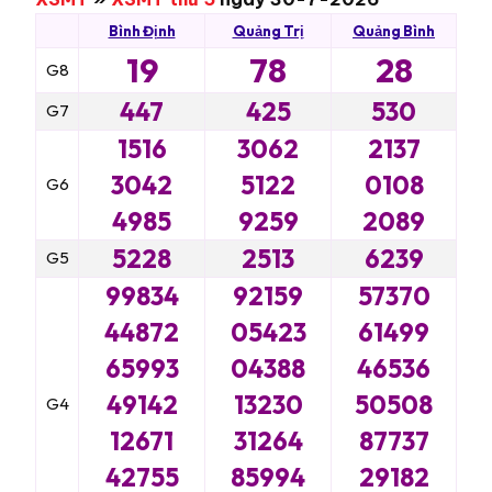
Bình Định
Quảng Trị
Quảng Bình
19
78
28
G8
447
425
530
G7
1516
3062
2137
3042
5122
0108
G6
4985
9259
2089
5228
2513
6239
G5
99834
92159
57370
44872
05423
61499
65993
04388
46536
49142
13230
50508
G4
12671
31264
87737
42755
85994
29182