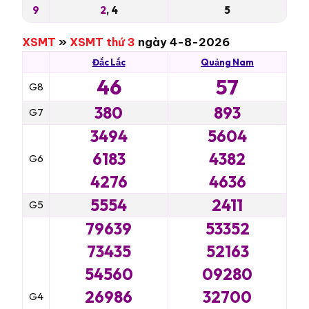
9
2
, 4
5
XSMT
»
XSMT thứ 3
ngày 4-8-2026
Đắc Lắc
Quảng Nam
46
57
G8
380
893
G7
3494
5604
6183
4382
G6
4276
4636
5554
2411
G5
79639
53352
73435
52163
54560
09280
26986
32700
G4