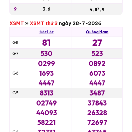
2
9
3, 6
4, 8
, 9
XSMT
»
XSMT thứ 3
ngày 28-7-2026
Đắc Lắc
Quảng Nam
81
27
G8
530
523
G7
0299
0892
1693
6073
G6
4447
4447
8313
3487
G5
02749
37843
44093
26328
58221
72697
G4