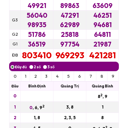
49921
89863
63609
56040
47291
46251
G3
98935
62989
94681
51786
25818
64811
G2
36519
97754
21987
G1
803410
969293
421281
ĐB
0
1
2
3
4
5
6
7
8
9
Đầu
Bình Định
Quảng Trị
Quảng Bình
2
0
8
, 9
2
1
3, 8
1
0
, 6, 9
2
1, 8
2, 3, 5
8
2