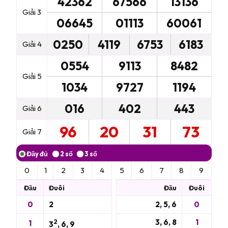
42362
67566
13136
Giải 3
06645
01113
60061
0250
4119
6753
6183
Giải 4
0554
9113
8482
Giải 5
1034
9727
1194
016
402
443
Giải 6
96
20
31
73
Giải 7
0
1
2
3
4
5
6
7
8
9
Đầu
Đuôi
Đầu
Đuôi
0
2
2, 5, 6
0
2
3, 6, 8
1
1
3
, 6, 9