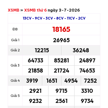
XSMB
»
XSMB thứ 6
ngày 3-7-2026
13CV - 9CV - 3CV - 8CV - 11CV - 2CV
18165
ĐB
26965
Giải 1
12215
36248
Giải 2
64733
85281
24897
Giải 3
21858
21724
74653
3919
1651
4954
7252
Giải 4
2921
9715
3310
Giải 5
9232
2561
9734