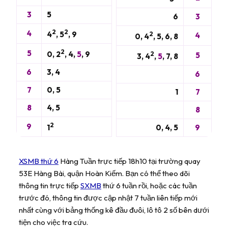
3
5
6
3
2
2
4
4
, 5
, 9
2
4
0, 4
, 5, 6, 8
2
5
0, 2
, 4,
5
, 9
2
5
3, 4
,
5
, 7, 8
6
3, 4
6
7
0, 5
1
7
8
4, 5
8
2
9
1
0, 4, 5
9
XSMB thứ 6
Hàng Tuần trực tiếp 18h10 tại trường quay
53E Hàng Bài, quận Hoàn Kiếm. Bạn có thể theo dõi
thông tin trực tiếp
SXMB
thứ 6 tuần rồi, hoặc các tuần
trước đó, thông tin được cập nhật 7 tuần liên tiếp mới
nhất cùng với bảng thống kê đầu đuôi, lô tô 2 số bên dưới
tiện cho việc tra cứu.