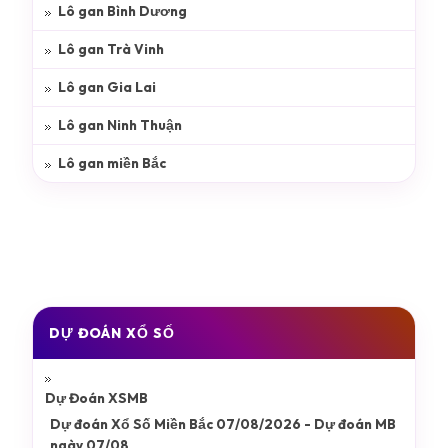
Lô gan Bình Dương
Lô gan Trà Vinh
Lô gan Gia Lai
Lô gan Ninh Thuận
Lô gan miền Bắc
DỰ ĐOÁN XỔ SỐ
Dự Đoán XSMB
Dự đoán Xổ Số Miền Bắc 07/08/2026 - Dự đoán MB
ngày 07/08