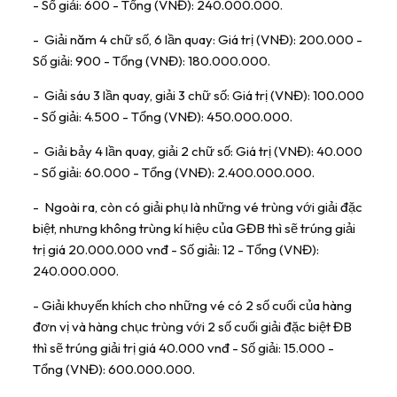
- Số giải: 600 - Tổng (VNĐ): 240.000.000.
- Giải năm 4 chữ số, 6 lần quay: Giá trị (VNĐ): 200.000 -
Số giải: 900 - Tổng (VNĐ): 180.000.000.
- Giải sáu 3 lần quay, giải 3 chữ số: Giá trị (VNĐ): 100.000
- Số giải: 4.500 - Tổng (VNĐ): 450.000.000.
- Giải bảy 4 lần quay, giải 2 chữ số: Giá trị (VNĐ): 40.000
- Số giải: 60.000 - Tổng (VNĐ): 2.400.000.000.
- Ngoài ra, còn có giải phụ là những vé trùng với giải đặc
biệt, nhưng không trùng kí hiệu của GĐB thì sẽ trúng giải
trị giá 20.000.000 vnđ - Số giải: 12 - Tổng (VNĐ):
240.000.000.
- Giải khuyến khích cho những vé có 2 số cuối của hàng
đơn vị và hàng chục trùng với 2 số cuối giải đặc biệt ĐB
thì sẽ trúng giải trị giá 40.000 vnđ - Số giải: 15.000 -
Tổng (VNĐ): 600.000.000.