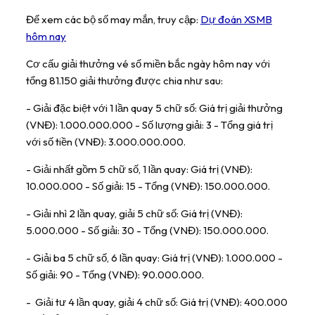
Để xem các bộ số may mắn, truy cập:
Dự đoán XSMB
hôm nay
Cơ cấu giải thưởng vé số miền bắc ngày hôm nay với
tổng 81.150 giải thưởng được chia như sau:
- Giải đặc biệt với 1 lần quay 5 chữ số: Giá trị giải thưởng
(VNĐ): 1.000.000.000 - Số lượng giải: 3 - Tổng giá trị
với số tiền (VNĐ): 3.000.000.000.
- Giải nhất gồm 5 chữ số, 1 lần quay: Giá trị (VNĐ):
10.000.000 - Số giải: 15 - Tổng (VNĐ): 150.000.000.
- Giải nhì 2 lần quay, giải 5 chữ số: Giá trị (VNĐ):
5.000.000 - Số giải: 30 - Tổng (VNĐ): 150.000.000.
- Giải ba 5 chữ số, 6 lần quay: Giá trị (VNĐ): 1.000.000 -
Số giải: 90 - Tổng (VNĐ): 90.000.000.
- Giải tư 4 lần quay, giải 4 chữ số: Giá trị (VNĐ): 400.000