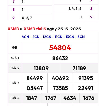
9
7
7
1
1, 4, 5, 6
8
8
1
1
9
9
0, 2, 7
XSMB
»
XSMB thứ 6
ngày 26-6-2026
4CN - 2CN - 12CN - 11CN - 13CN - 8CN
54804
ĐB
86432
Giải 1
13809
71189
Giải 2
84499
40692
91395
Giải 3
05447
73585
22491
1847
1767
4634
1676
Giải 4