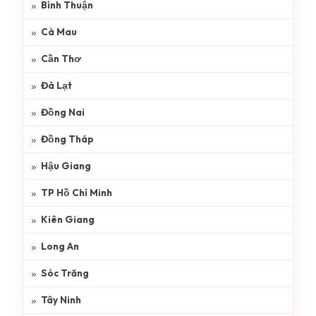
Bình Thuận
Cà Mau
Cần Thơ
Đà Lạt
Đồng Nai
Đồng Tháp
Hậu Giang
TP Hồ Chí Minh
Kiên Giang
Long An
Sóc Trăng
Tây Ninh