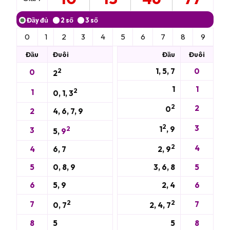
0
1
2
3
4
5
6
7
8
9
Đầu
Đuôi
Đầu
Đuôi
2
1, 5, 7
0
0
2
1
1
2
1
0, 1, 3
2
2
0
2
4, 6, 7, 9
2
3
2
1
, 9
3
5,
9
2
4
4
6, 7
2, 9
5
0, 8, 9
3, 6, 8
5
6
5, 9
2, 4
6
2
2
7
7
0, 7
2, 4, 7
8
5
5
8