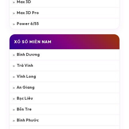
Max 3D
Max 3D Pro
Power 6/55
XỔ SỐ MIỀN NAM
Bình Dương
Trà Vinh
Vĩnh Long
An Giang
Bạc Liêu
Bến Tre
Bình Phước