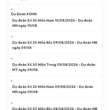
Dự Đoán XSMN
Dự đoán Xổ Số Miền Nam 10/08/2026 - Dự đoán
MN ngày 10/08
Dự đoán Xổ Số Miền Bắc 09/08/2026 - Dự đoán MB
ngày 09/08
Dự đoán Xổ Số Miền Trung 09/08/2026 - Dự đoán
MT ngày 09/08
Dự đoán Xổ Số Miền Nam 09/08/2026 - Dự đoán
MN ngày 09/08
Dự đoán Xổ Số Miền Bắc 08/08/2026 - Dự đoán MB