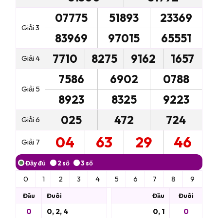
07775
51893
23369
Giải 3
83969
97015
65551
7710
8275
9162
1657
Giải 4
7586
6902
0788
Giải 5
8923
8325
9223
025
472
724
Giải 6
04
63
29
46
Giải 7
0
1
2
3
4
5
6
7
8
9
Đầu
Đuôi
Đầu
Đuôi
0
0, 2, 4
0, 1
0