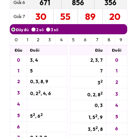
671
856
356
Giải 6
30
55
89
20
Giải 7
0
1
2
3
4
5
6
7
8
9
Đầu
Đuôi
Đầu
Đuôi
0
3, 4
2, 3, 7
0
1
5
7
1
2
0, 3, 8, 9
2
2
3
2
3
0, 2
, 4, 6
2
3
0, 2, 8
4
0, 3
4
2
2
5
5
, 6
2
5
1, 5
, 9
6
2
6
3, 5
, 8