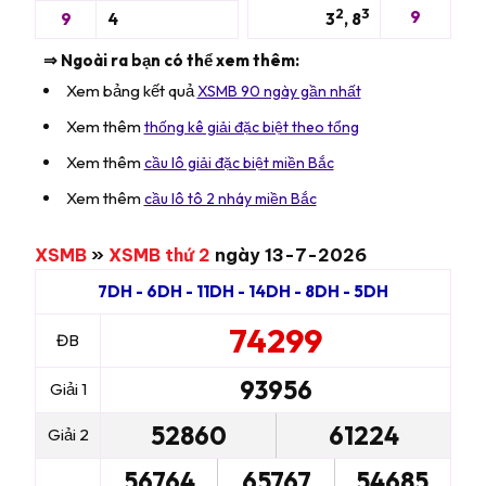
2
3
9
9
4
3
, 8
⇒ Ngoài ra bạn có thể xem thêm:
Xem bảng kết quả
XSMB 90 ngày gần nhất
Xem thêm
thống kê giải đặc biệt theo tổng
Xem thêm
cầu lô giải đặc biệt miền Bắc
Xem thêm
cầu lô tô 2 nháy miền Bắc
XSMB
»
XSMB thứ 2
ngày 13-7-2026
7DH - 6DH - 11DH - 14DH - 8DH - 5DH
74299
ĐB
93956
Giải 1
52860
61224
Giải 2
56764
65767
54685