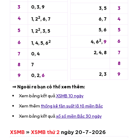
3
0, 3, 9
3, 5
3
2
4
1, 2
, 6, 7
6, 7
4
2
5, 6
5
5
1, 2
, 3, 5
2
6
2
4, 6
,
9
6
1, 4, 5, 6
2, 4, 8
7
7
0, 4
8
8
7
2, 3
9
9
0, 2,
6
⇒ Ngoài ra bạn có thể xem thêm:
Xem bảng kết quả
XSMB 10 ngày
Xem thêm
thống kê tần suất lô tô miền Bắc
Xem bảng kết quả
xổ số miền Bắc 30 ngày
XSMB
»
XSMB thứ 2
ngày 20-7-2026