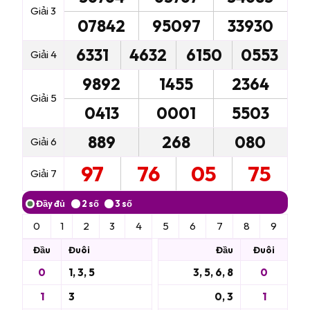
Giải 3
07842
95097
33930
6331
4632
6150
0553
Giải 4
9892
1455
2364
Giải 5
0413
0001
5503
889
268
080
Giải 6
97
76
05
75
Giải 7
0
1
2
3
4
5
6
7
8
9
Đầu
Đuôi
Đầu
Đuôi
0
1, 3, 5
3, 5, 6, 8
0
1
3
0, 3
1