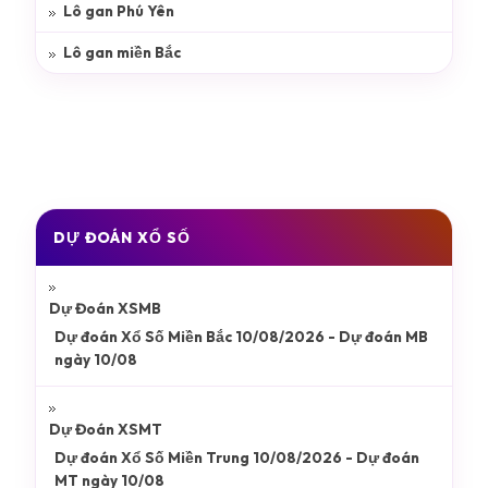
Lô gan Phú Yên
Lô gan miền Bắc
DỰ ĐOÁN XỔ SỐ
Dự Đoán XSMB
Dự đoán Xổ Số Miền Bắc 10/08/2026 - Dự đoán MB
ngày 10/08
Dự Đoán XSMT
Dự đoán Xổ Số Miền Trung 10/08/2026 - Dự đoán
MT ngày 10/08