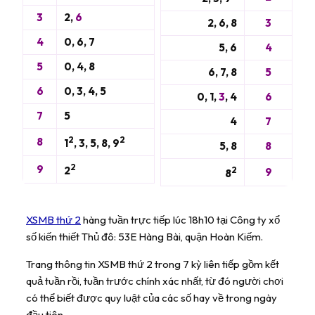
3
2,
6
2, 6, 8
3
4
0, 6, 7
5, 6
4
5
0, 4, 8
6, 7, 8
5
6
0, 3, 4, 5
0, 1,
3
, 4
6
7
5
4
7
2
2
8
1
, 3, 5, 8, 9
5, 8
8
2
9
2
2
9
8
XSMB thứ 2
hàng tuần trực tiếp lúc 18h10 tại Công ty xổ
số kiến thiết Thủ đô: 53E Hàng Bài, quận Hoàn Kiếm.
Trang thông tin XSMB thứ 2 trong 7 kỳ liên tiếp gồm kết
quả tuần rồi, tuần trước chính xác nhất, từ đó người chơi
có thể biết được quy luật của các số hay về trong ngày
đầu tiên