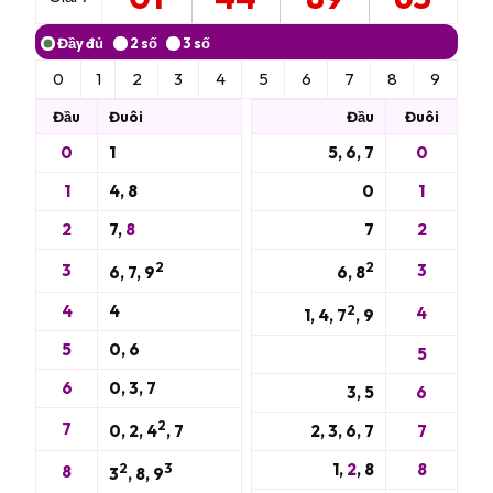
0
1
2
3
4
5
6
7
8
9
Đầu
Đuôi
Đầu
Đuôi
0
1
5, 6, 7
0
1
4, 8
0
1
2
7,
8
7
2
2
2
3
3
6, 7, 9
6, 8
4
4
2
4
1, 4, 7
, 9
5
0, 6
5
6
0, 3, 7
3, 5
6
2
7
0, 2, 4
, 7
2, 3, 6, 7
7
2
3
1,
2
, 8
8
8
3
, 8, 9