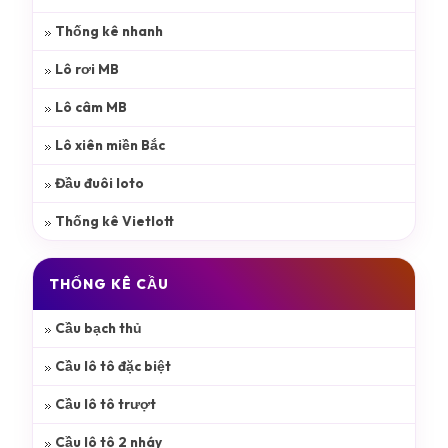
Thống kê nhanh
Lô rơi MB
Lô câm MB
Lô xiên miền Bắc
Đầu đuôi loto
Thống kê Vietlott
THỐNG KÊ CẦU
Cầu bạch thủ
Cầu lô tô đặc biệt
Cầu lô tô trượt
Cầu lô tô 2 nháy