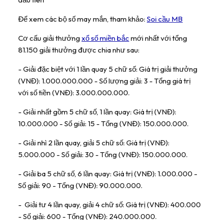
Để xem các bộ số may mắn, tham khảo:
Soi cầu MB
Cơ cấu giải thưởng
xổ số miền bắc
mới nhất với tổng
81.150 giải thưởng được chia như sau:
- Giải đặc biệt với 1 lần quay 5 chữ số: Giá trị giải thưởng
(VNĐ): 1.000.000.000 - Số lượng giải: 3 - Tổng giá trị
với số tiền (VNĐ): 3.000.000.000.
- Giải nhất gồm 5 chữ số, 1 lần quay: Giá trị (VNĐ):
10.000.000 - Số giải: 15 - Tổng (VNĐ): 150.000.000.
- Giải nhì 2 lần quay, giải 5 chữ số: Giá trị (VNĐ):
5.000.000 - Số giải: 30 - Tổng (VNĐ): 150.000.000.
- Giải ba 5 chữ số, 6 lần quay: Giá trị (VNĐ): 1.000.000 -
Số giải: 90 - Tổng (VNĐ): 90.000.000.
- Giải tư 4 lần quay, giải 4 chữ số: Giá trị (VNĐ): 400.000
- Số giải: 600 - Tổng (VNĐ): 240.000.000.