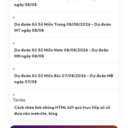
ngày 08/08
Dự đoán Xổ Số Miền Trung 08/08/2026 - Dự đoán
MT ngày 08/08
Dự đoán Xổ Số Miền Nam 08/08/2026 - Dự đoán
MN ngày 08/08
Dự đoán Xổ Số Miền Bắc 07/08/2026 - Dự đoán MB
ngày 07/08
Tin tức
Cách chèn link nhúng HTML kết quả trực tiếp xổ số
đưa vào website, blog