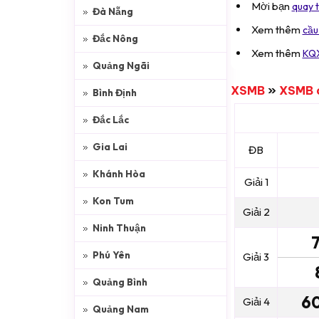
Mời bạn
quay 
Đà Nẵng
Xem thêm
cầu
Đắc Nông
Xem thêm
KQX
Quảng Ngãi
XSMB
»
XSMB 
Bình Định
Đắc Lắc
Gia Lai
ĐB
Khánh Hòa
Giải 1
Kon Tum
Giải 2
Ninh Thuận
Phú Yên
Giải 3
Quảng Bình
6
Giải 4
Quảng Nam