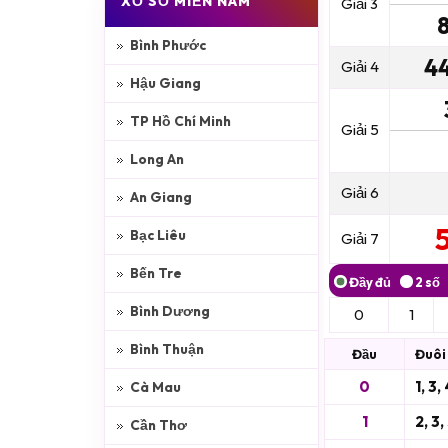
XỔ SỐ MIỀN NAM
Giải 3
Bình Phước
4
Giải 4
Hậu Giang
TP Hồ Chí Minh
Giải 5
Long An
Giải 6
An Giang
Bạc Liêu
Giải 7
Bến Tre
Bình Dương
0
1
Bình Thuận
Đầu
Đuôi
0
1, 3,
Cà Mau
1
2, 3,
Cần Thơ