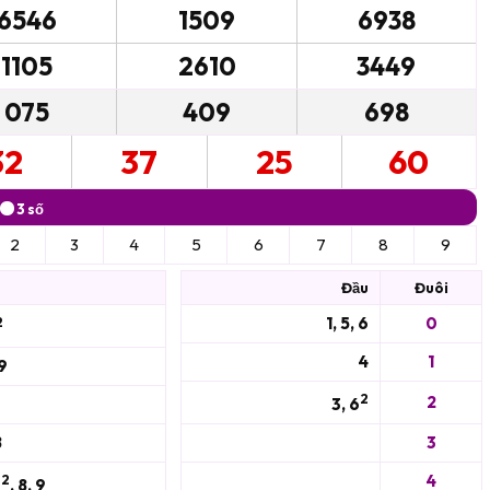
6546
1509
6938
1105
2610
3449
075
409
698
32
37
25
60
2
3
4
5
6
7
8
9
Đầu
Đuôi
2
1, 5, 6
0
4
1
 9
2
2
3, 6
8
3
2
4
6
, 8, 9