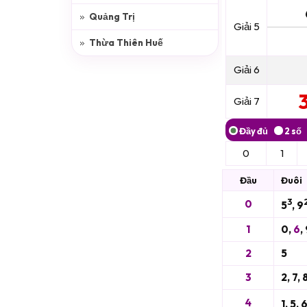
Quảng Trị
Giải 5
Thừa Thiên Huế
Giải 6
Giải 7
0
1
Đầu
Đuôi
3
0
5
, 9
1
0,
6
,
2
5
3
2, 7, 
4
1, 5, 