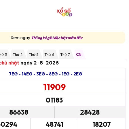
SỔ KẾT QUẢ
VIETLOTT
DỰ ĐOÁN
QUAY THỬ
TH
Xem ngay
Thống kê giải đặc biệt miền Bắc
hứ 3
Thứ 4
Thứ 5
Thứ 6
Thứ 7
CN
chủ nhật
ngày 2-8-2026
7EG - 14EG - 3EG - 8EG - 1EG - 2EG
11909
01183
86638
28428
50294
48741
18207