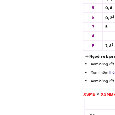
5
0, 8
2
6
0, 2
7
5
8
2
9
7, 8
⇒ Ngoài ra bạn 
Xem bảng kết
Xem thêm
thố
Xem bảng kết
XSMB
»
XSMB 