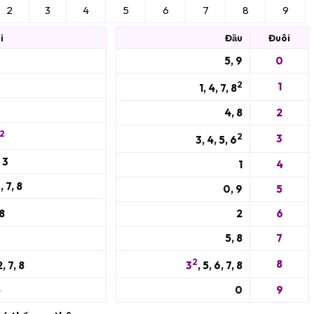
2
3
4
5
6
7
8
9
i
Đầu
Đuôi
5, 9
0
2
1
1, 4, 7, 8
4, 8
2
2
2
3
3, 4, 5, 6
, 3
1
4
, 7, 8
0, 9
5
 8
2
6
5, 8
7
2
8
2, 7, 8
3
, 5, 6, 7, 8
5
0
9