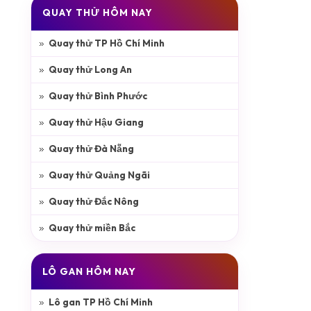
QUAY THỬ HÔM NAY
Quay thử TP Hồ Chí Minh
Quay thử Long An
Quay thử Bình Phước
Quay thử Hậu Giang
Quay thử Đà Nẵng
Quay thử Quảng Ngãi
Quay thử Đắc Nông
Quay thử miền Bắc
LÔ GAN HÔM NAY
Lô gan TP Hồ Chí Minh