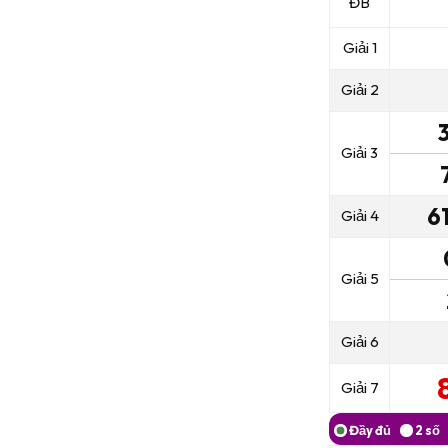
ĐB
Giải 1
Giải 2
Giải 3
6
Giải 4
Giải 5
Giải 6
Giải 7