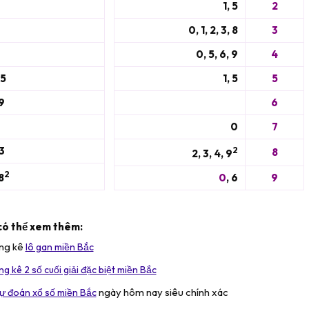
1, 5
2
0, 1, 2, 3, 8
3
0, 5, 6, 9
4
 5
1, 5
5
 9
6
0
7
 3
2
8
2, 3, 4, 9
2
 8
0
, 6
9
có thể xem thêm:
ng kê
lô gan miền Bắc
ng kê 2 số cuối giải đặc biệt miền Bắc
ngày hôm nay siêu chính xác
ự đoán xổ số miền Bắc