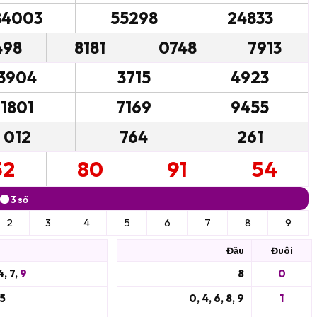
84003
55298
24833
498
8181
0748
7913
3904
3715
4923
1801
7169
9455
012
764
261
52
80
91
54
2
3
4
5
6
7
8
9
Đầu
Đuôi
 4, 7,
9
8
0
 5
0, 4, 6, 8, 9
1