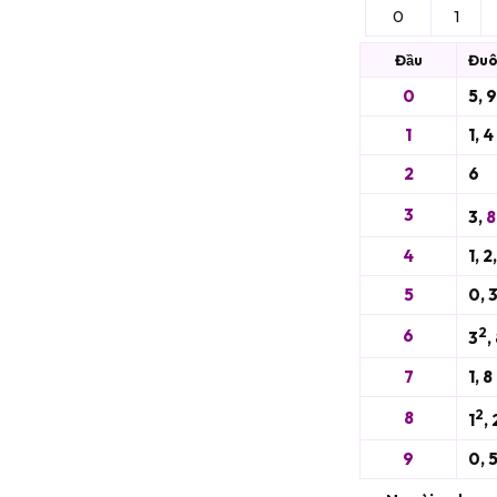
0
1
Đầu
Đuô
0
5, 9
1
1, 4
2
6
3
3,
8
4
1, 2
5
0, 3
2
6
3
,
7
1, 8
2
8
1
, 
9
0, 