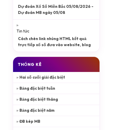
Dự đoán Xổ Số Miền Bắc 05/08/2026 -
Dự đoán MB ngày 05/08
Tin tức
Cách chèn link nhúng HTML kết quả
trực tiếp xổ số đưa vào website, blog
THỐNG KÊ
Hai số cuối giải đặc biệt
Bảng đặc biệt tuần
Bảng đặc biệt tháng
Bảng đặc biệt năm
ĐB kép MB