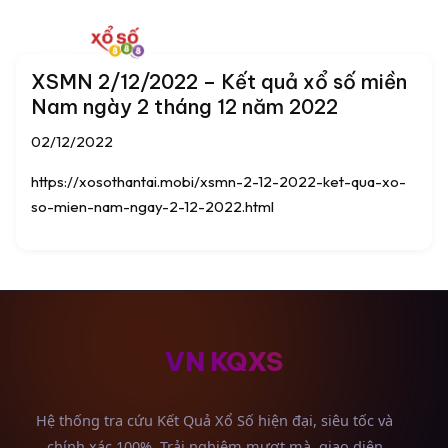
XSMN 2/12/2022 – Kết quả xổ số miền
Nam ngày 2 tháng 12 năm 2022
02/12/2022
https://xosothantai.mobi/xsmn-2-12-2022-ket-qua-xo-
so-mien-nam-ngay-2-12-2022.html
VN KQXS
Hệ thống tra cứu Kết Quả Xổ Số hiện đại, siêu tốc và
chính xác 100%. Trải nghiệm mượt mà, giao diện