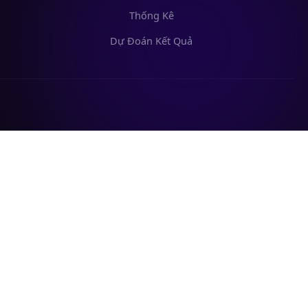
Thống Kê
Dự Đoán Kết Quả