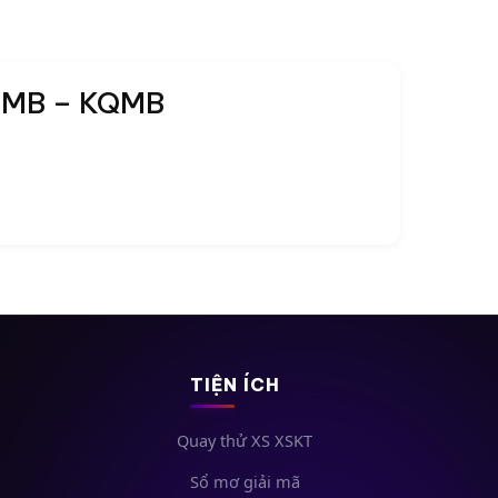
XSMB – KQMB
TIỆN ÍCH
Quay thử XS XSKT
Sổ mơ giải mã