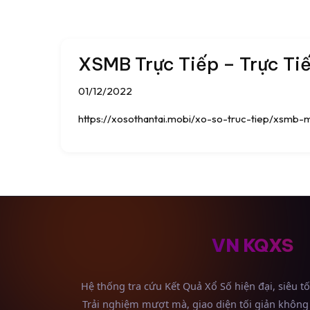
XSMB Trực Tiếp – Trực T
01/12/2022
https://xosothantai.mobi/xo-so-truc-tiep/xsmb-
VN KQXS
Hệ thống tra cứu Kết Quả Xổ Số hiện đại, siêu t
Trải nghiệm mượt mà, giao diện tối giản không