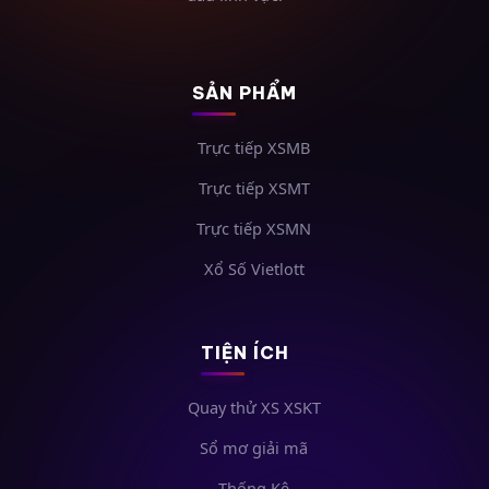
SẢN PHẨM
Trực tiếp XSMB
Trực tiếp XSMT
Trực tiếp XSMN
Xổ Số Vietlott
TIỆN ÍCH
Quay thử XS XSKT
Sổ mơ giải mã
Thống Kê