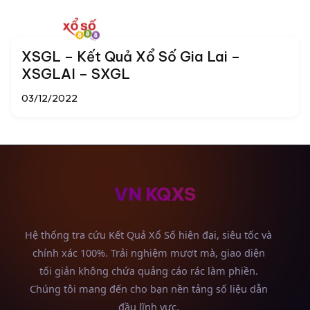
XSGL – Kết Quả Xổ Số Gia Lai –
XSGLAI – SXGL
03/12/2022
VN KQXS
Hệ thống tra cứu Kết Quả Xổ Số hiện đại, siêu tốc và
chính xác 100%. Trải nghiệm mượt mà, giao diện
tối giản không chứa quảng cáo rác làm phiền.
Chúng tôi mang đến cho bạn nền tảng số liệu dẫn
đầu lĩnh vực.