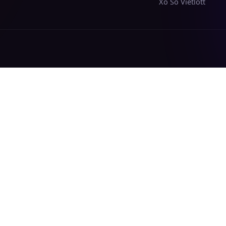
Xổ Số Vietlott