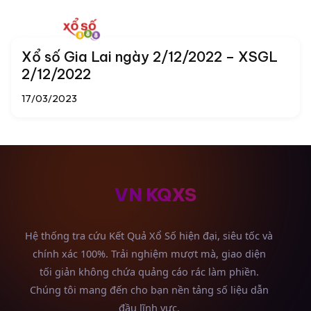
Xổ số Gia Lai ngày 2/12/2022 – XSGL
2/12/2022
17/03/2023
VN KQXS
Hệ thống tra cứu Kết Quả Xổ Số hiện đại, siêu tốc và
chính xác 100%. Trải nghiệm mượt mà, giao diện
tối giản không chứa quảng cáo rác làm phiền.
Chúng tôi mang đến cho bạn nền tảng số liệu dẫn
đầu lĩnh vực.