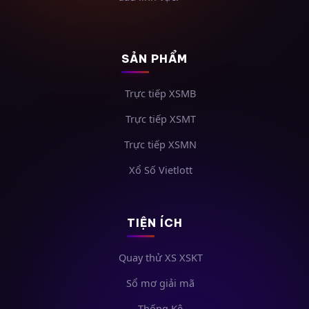
SẢN PHẨM
Trực tiếp XSMB
Trực tiếp XSMT
Trực tiếp XSMN
Xổ Số Vietlott
TIỆN ÍCH
Quay thử XS XSKT
Sổ mơ giải mã
Thống Kê