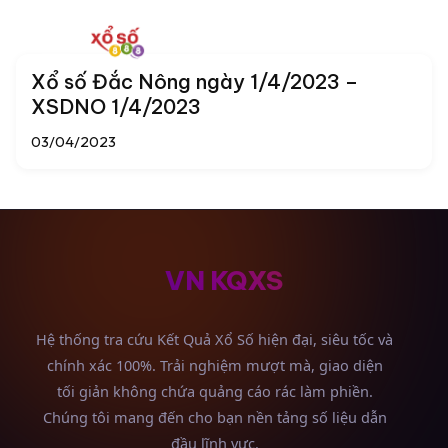
Xổ số Đắc Nông ngày 1/4/2023 –
XSDNO 1/4/2023
03/04/2023
VN KQXS
Hệ thống tra cứu Kết Quả Xổ Số hiện đại, siêu tốc và
chính xác 100%. Trải nghiệm mượt mà, giao diện
tối giản không chứa quảng cáo rác làm phiền.
Chúng tôi mang đến cho bạn nền tảng số liệu dẫn
đầu lĩnh vực.