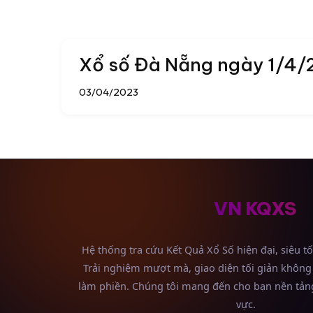
Xổ số Đà Nẵng ngày 1/4
03/04/2023
VN KQXS
Hệ thống tra cứu Kết Quả Xổ Số hiện đại, siêu t
Trải nghiệm mượt mà, giao diện tối giản không
làm phiền. Chúng tôi mang đến cho bạn nền tảng
vực.