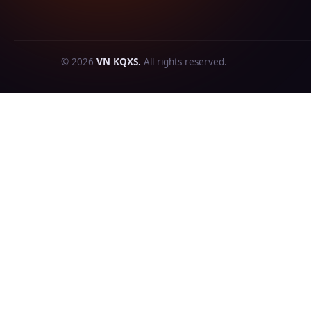
© 2026
VN KQXS.
All rights reserved.