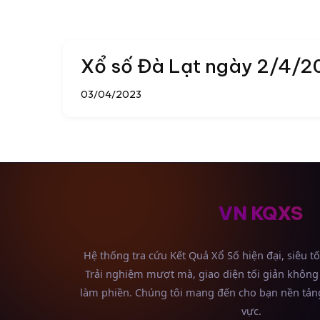
Xổ số Đà Lạt ngày 2/4/
03/04/2023
VN KQXS
Hệ thống tra cứu Kết Quả Xổ Số hiện đại, siêu t
Trải nghiệm mượt mà, giao diện tối giản không
làm phiền. Chúng tôi mang đến cho bạn nền tảng
vực.