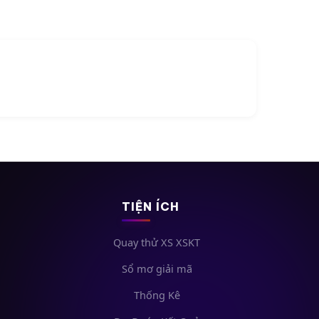
TIỆN ÍCH
Quay thử XS XSKT
Sổ mơ giải mã
Thống Kê