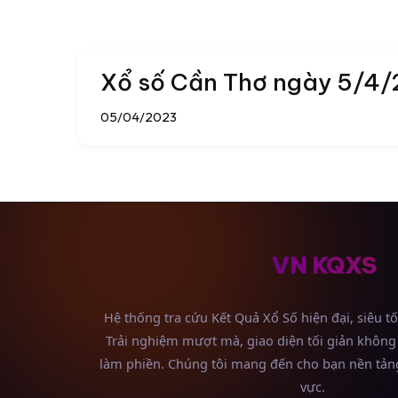
Xổ số Cần Thơ ngày 5/4
05/04/2023
VN KQXS
Hệ thống tra cứu Kết Quả Xổ Số hiện đại, siêu t
Trải nghiệm mượt mà, giao diện tối giản không
làm phiền. Chúng tôi mang đến cho bạn nền tảng
vực.