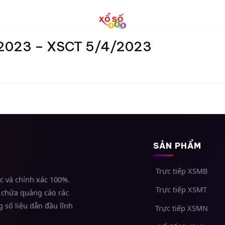
/2023 – XSCT 5/4/2023
SẢN PHẨM
Trực tiếp XSMB
ốc và chính xác 100%.
Trực tiếp XSMT
 chứa quảng cáo rác
 số liệu dẫn đầu lĩnh
Trực tiếp XSMN