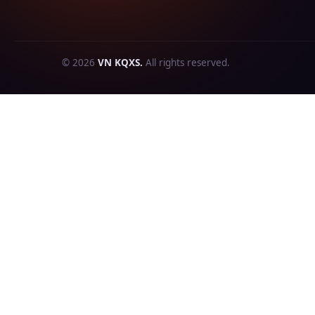
© 2026
VN KQXS.
All rights reserved.