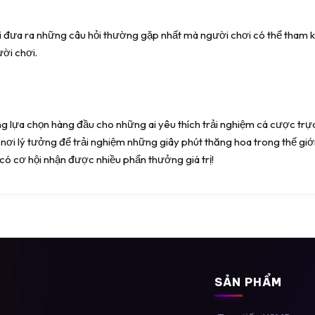
 đưa ra những câu hỏi thường gặp nhất mà người chơi có thể tham k
ời chơi.
g lựa chọn hàng đầu cho những ai yêu thích trải nghiệm cá cược trực 
à nơi lý tưởng để trải nghiệm những giây phút thăng hoa trong thế gi
có cơ hội nhận được nhiều phẩn thưởng giá trị!
SẢN PHẨM