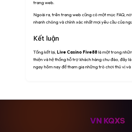
trang web.
Ngoài ra, trên trang web cũng có một mục FAQ, nơi
nhanh chóng và chính xác nhất mọi yêu cầu của ngư
Kết luận
Tổng kết lại,
Live Casino Five88
là một trong nhữn
thiện và hệ thống hỗ trợ khách hàng chu đáo, đây l
ngay hôm nay để tham gia những trò chơi thú vị và 
VN KQXS