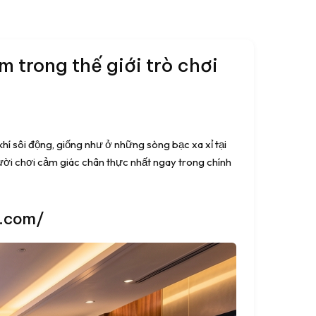
 trong thế giới trò chơi
hí sôi động, giống như ở những sòng bạc xa xỉ tại
gười chơi cảm giác chân thực nhất ngay trong chính
v.com/