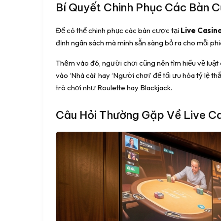
Bí Quyết Chinh Phục Các Bàn C
Để có thể chinh phục các bàn cược tại
Live Casin
định ngân sách mà mình sẵn sàng bỏ ra cho mỗi phi
Thêm vào đó, người chơi cũng nên tìm hiểu về luật 
vào ‘Nhà cái’ hay ‘Người chơi’ để tối ưu hóa tỷ lệ
trò chơi như Roulette hay Blackjack.
Câu Hỏi Thường Gặp Về Live Ca