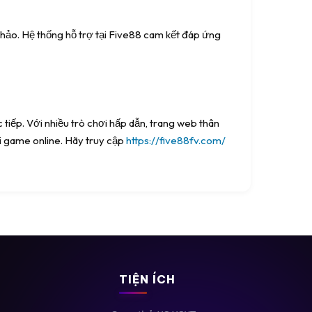
hảo. Hệ thống hỗ trợ tại Five88 cam kết đáp ứng
tiếp. Với nhiều trò chơi hấp dẫn, trang web thân
ới game online. Hãy truy cập
https://five88fv.com/
TIỆN ÍCH