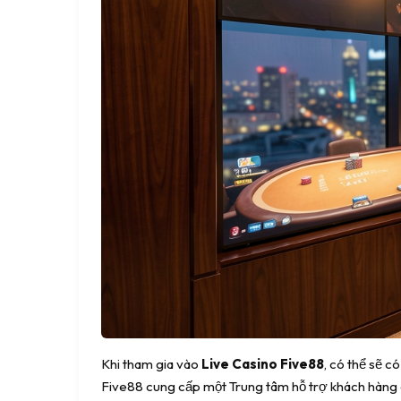
Khi tham gia vào
Live Casino Five88
, có thể sẽ c
Five88 cung cấp một Trung tâm hỗ trợ khách hàng ch