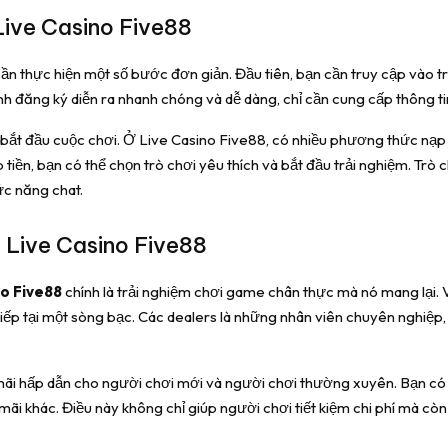
Live Casino Five88
cần thực hiện một số bước đơn giản. Đầu tiên, bạn cần truy cập vào 
ình đăng ký diễn ra nhanh chóng và dễ dàng, chỉ cần cung cấp thông ti
hể bắt đầu cuộc chơi. Ở Live Casino Five88, có nhiều phương thức nạp
ạp tiền, bạn có thể chọn trò chơi yêu thích và bắt đầu trải nghiệm. Trò
ức năng chat.
 Live Casino Five88
no Five88
chính là trải nghiệm chơi game chân thực mà nó mang lại. 
iếp tại một sòng bạc. Các dealers là những nhân viên chuyên nghiệp
mãi hấp dẫn cho người chơi mới và người chơi thường xuyên. Bạn có
i khác. Điều này không chỉ giúp người chơi tiết kiệm chi phí mà còn 