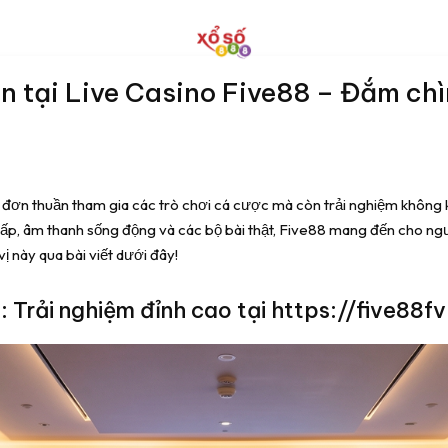
n tại Live Casino Five88 – Đắm chìm
 đơn thuần tham gia các trò chơi cá cược mà còn trải nghiệm không k
g cấp, âm thanh sống động và các bộ bài thật, Five88 mang đến cho n
ị này qua bài viết dưới đây!
8: Trải nghiệm đỉnh cao tại https://five88f