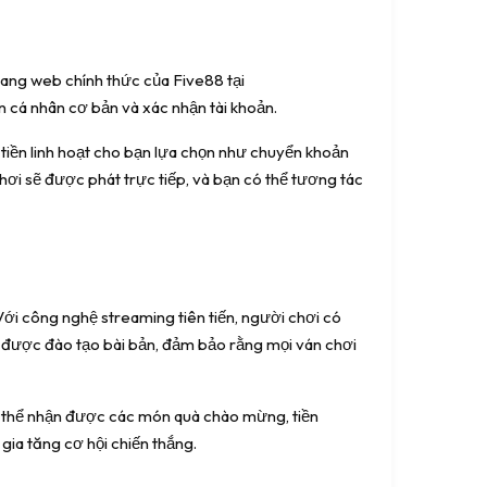
trang web chính thức của Five88 tại
n cá nhân cơ bản và xác nhận tài khoản.
 tiền linh hoạt cho bạn lựa chọn như chuyển khoản
 chơi sẽ được phát trực tiếp, và bạn có thể tương tác
Với công nghệ streaming tiên tiến, người chơi có
, được đào tạo bài bản, đảm bảo rằng mọi ván chơi
 thể nhận được các món quà chào mừng, tiền
gia tăng cơ hội chiến thắng.