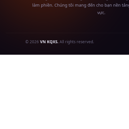
làm phiền. Chúng tôi mang đến cho bạn nền tảng
vực.
© 2026
VN KQXS.
All rights reserved.