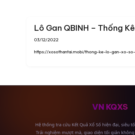
Lô Gan QBINH – Thống Kê 
03/12/2022
https://xosothantai.mobi/thong-ke-lo-gan-xo-so
VN KQXS
Hệ thống tra cứu Kết Quả Xổ Số hiện đại, siêu t
Trải nghiệm mượt mà, giao diện tối giản không