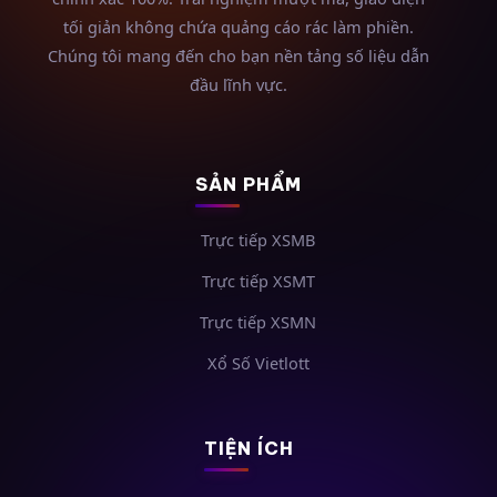
tối giản không chứa quảng cáo rác làm phiền.
Chúng tôi mang đến cho bạn nền tảng số liệu dẫn
đầu lĩnh vực.
SẢN PHẨM
Trực tiếp XSMB
Trực tiếp XSMT
Trực tiếp XSMN
Xổ Số Vietlott
TIỆN ÍCH