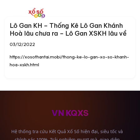
Lô Gan KH – Thống Kê Lô Gan Khánh
Hoà lâu chưa ra – Lô Gan XSKH lâu về
03/12/2022
https://xosothantai.mobi/thong-ke-lo-gan-xo-so-khanh-
hoa-xskh.html
VN KQXS
Hệ thống tra cứu Kết Quả Xổ Số hiện đại, siêu tốc và
chính xác 100%. Trải nghiệm mượt mà, giao diện