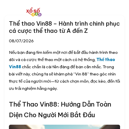
Thể thao Vin88 – Hành trình chinh phục
cá cược thể thao từ A đến Z
08/07/2026
Nếu bạn đang tìm kiếm một nơi để bắt đầu hành trình theo
dõi và cá cược thể thao một cách có hệ thống,
Thể thao
Vin88
chắc chắn là cái tên đáng để bạn cân nhắc. Trong
bài viết này, chúng ta sẽ khám phá “Vin 88” theo góc nhìn
thực tế của người mới—từ cách chọn môn, đọc kèo, đến tối
ưu trải nghiệm hằng ngày.
Thể Thao Vin88: Hướng Dẫn Toàn
Diện Cho Người Mới Bắt Đầu