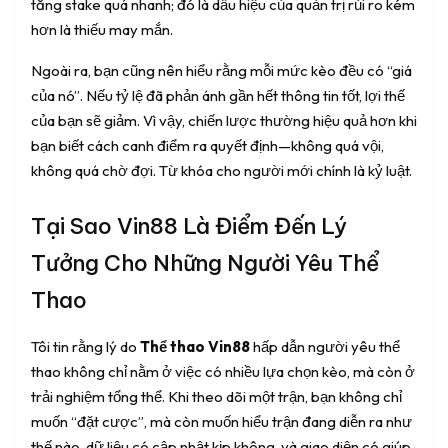
tăng stake quá nhanh; đó là dấu hiệu của quản trị rủi ro kém
hơn là thiếu may mắn.
Ngoài ra, bạn cũng nên hiểu rằng mỗi mức kèo đều có “giá
của nó”. Nếu tỷ lệ đã phản ánh gần hết thông tin tốt, lợi thế
của bạn sẽ giảm. Vì vậy, chiến lược thường hiệu quả hơn khi
bạn biết cách canh điểm ra quyết định—không quá vội,
không quá chờ đợi. Từ khóa cho người mới chính là kỷ luật.
Tại Sao Vin88 Là Điểm Đến Lý
Tưởng Cho Những Người Yêu Thể
Thao
Tôi tin rằng lý do
Thể thao Vin88
hấp dẫn người yêu thể
thao không chỉ nằm ở việc có nhiều lựa chọn kèo, mà còn ở
trải nghiệm tổng thể. Khi theo dõi một trận, bạn không chỉ
muốn “đặt cược”, mà còn muốn hiểu trận đang diễn ra như
thế nào, dữ liệu có cập nhật kịp không, và giao diện có giúp