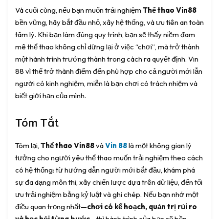
Và cuối cùng, nếu bạn muốn trải nghiệm
Thể thao Vin88
bền vững, hãy bắt đầu nhỏ, xây hệ thống, và ưu tiên an toàn
tâm lý. Khi bạn làm đúng quy trình, bạn sẽ thấy niềm đam
mê thể thao không chỉ dừng lại ở việc “chơi”, mà trở thành
một hành trình trưởng thành trong cách ra quyết định. Vin
88 vì thế trở thành điểm đến phù hợp cho cả người mới lẫn
người có kinh nghiệm, miễn là bạn chơi có trách nhiệm và
biết giới hạn của mình.
Tóm Tắt
Tóm lại,
Thể thao Vin88
và
Vin 88
là một không gian lý
tưởng cho người yêu thể thao muốn trải nghiệm theo cách
có hệ thống: từ hướng dẫn người mới bắt đầu, khám phá
sự đa dạng môn thi, xây chiến lược dựa trên dữ liệu, đến tối
ưu trải nghiệm bằng kỷ luật và ghi chép. Nếu bạn nhớ một
điều quan trọng nhất—
chơi có kế hoạch, quản trị rủi ro
và học hỏi từng bước
—thì hành trình của bạn sẽ bền