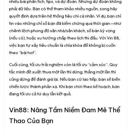
nhiều bài phân tích, tips, và dự đoán. Nhưng dự đoán không
phải dữ liệu. Bạn có thể tham khảo nhiều nguồn, song hãy
quyết định dựa trên hệ thống tiêu chí cá nhân. Ví dụ, bạn chỉ
tin vào những chỉ số bạn đã kiểm chứng qua thời gian—như
chênh lệch phong độ sân nhà/sân khách, số bàn kỳ vọng
(nếu có), hoặc xu hướng chấp theo lịch thi đấu. Với Vin 88,
việc bạn tự xây tiêu chuẩn là chìa khóa để không bị cuốn
theo “bài hot”.
Cuối cùng, tối ưu trải nghiệm còn là tối ưu “cảm xúc”. Quy
tắc mình đề xuất: thua một lần thì dừng, thắng một lần thì
cũng dừng để đánh giá lại. Nếu bạn cứ lao tiếp, bạn sẽ biến
chiến lược thành phản xạ. Khi bạn chơi theo kế hoạch, bạn
đang tối ưu cả tư duy lẫn kết quả.
Vin88: Nâng Tầm Niềm Đam Mê Thể
Thao Của Bạn