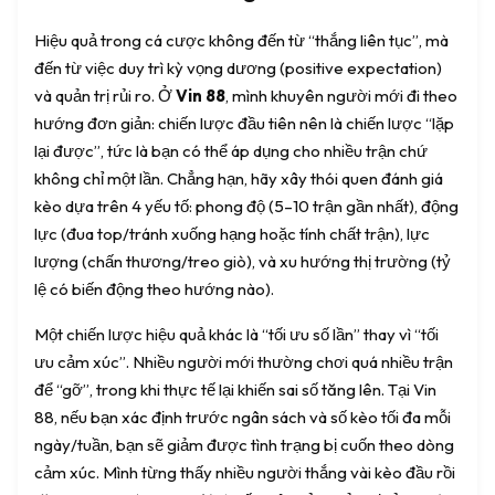
Hiệu quả trong cá cược không đến từ “thắng liên tục”, mà
đến từ việc duy trì kỳ vọng dương (positive expectation)
và quản trị rủi ro. Ở
Vin 88
, mình khuyên người mới đi theo
hướng đơn giản: chiến lược đầu tiên nên là chiến lược “lặp
lại được”, tức là bạn có thể áp dụng cho nhiều trận chứ
không chỉ một lần. Chẳng hạn, hãy xây thói quen đánh giá
kèo dựa trên 4 yếu tố: phong độ (5–10 trận gần nhất), động
lực (đua top/tránh xuống hạng hoặc tính chất trận), lực
lượng (chấn thương/treo giò), và xu hướng thị trường (tỷ
lệ có biến động theo hướng nào).
Một chiến lược hiệu quả khác là “tối ưu số lần” thay vì “tối
ưu cảm xúc”. Nhiều người mới thường chơi quá nhiều trận
để “gỡ”, trong khi thực tế lại khiến sai số tăng lên. Tại Vin
88, nếu bạn xác định trước ngân sách và số kèo tối đa mỗi
ngày/tuần, bạn sẽ giảm được tình trạng bị cuốn theo dòng
cảm xúc. Mình từng thấy nhiều người thắng vài kèo đầu rồi