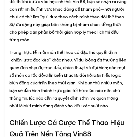
đá, thì khi bước vào hệ sinh thái Vin 88, bạn sẽ nhận ra rằng
còn rất nhiều lĩnh vực khác đáng để khám phá—nơi người
chơi có thể tìm “gu” dựa theo cách mình theo dõi thể thao.
Sự đa dạng này giúp bạn không bị nhàm chán, đồng thời
cho phép bạn phân bổ thời gian hợp lý theo lịch thi đấu
từng môn.
Trong thực tế, mỗi môn thể thao có đặc thù quyết định
“chiến lược đọc kèo” khác nhau. Ví dụ, bóng đá thường liên
quan đến nhịp độ trận đấu, chiến thuật và đội hình; còn một
số môn có tốc độ/diễn biến khác lại đòi hỏi bạn hiểu logic
biến động của trận theo thời gian. Khi bạn thử nhiều môn,
bạn sẽ dần hình thành trực giác tốt hơn: lúc nào nên chờ
thông tin, lúc nào cần ra quyết định sớm, và quan trọng
nhất là biết mình đang đánh vào kiểu xác suất nào.
Chiến Lược Cá Cược Thể Thao Hiệu
Quả Trên Nền Tảng Vin88