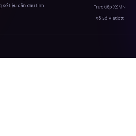
 số liệu dẫn đầu lĩnh
Trực tiếp XSMN
Xổ Số Vietlott