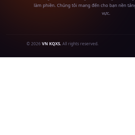
làm phiền. Chúng tôi mang đến cho bạn nền tảng
vực.
© 2026
VN KQXS.
All rights reserved.