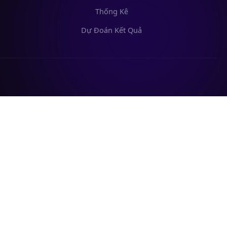
Thống Kê
Dự Đoán Kết Quả