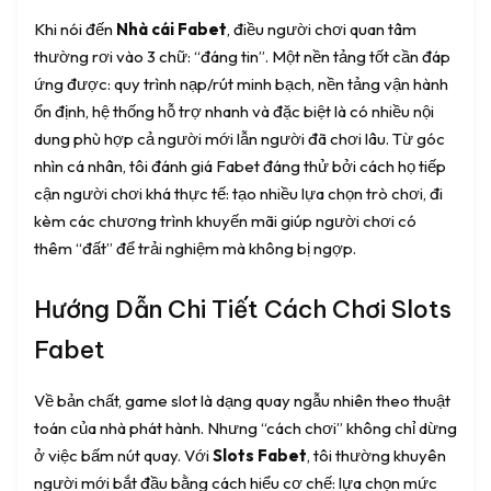
Khi nói đến
Nhà cái Fabet
, điều người chơi quan tâm
thường rơi vào 3 chữ: “đáng tin”. Một nền tảng tốt cần đáp
ứng được: quy trình nạp/rút minh bạch, nền tảng vận hành
ổn định, hệ thống hỗ trợ nhanh và đặc biệt là có nhiều nội
dung phù hợp cả người mới lẫn người đã chơi lâu. Từ góc
nhìn cá nhân, tôi đánh giá Fabet đáng thử bởi cách họ tiếp
cận người chơi khá thực tế: tạo nhiều lựa chọn trò chơi, đi
kèm các chương trình khuyến mãi giúp người chơi có
thêm “đất” để trải nghiệm mà không bị ngợp.
Hướng Dẫn Chi Tiết Cách Chơi Slots
Fabet
Về bản chất, game slot là dạng quay ngẫu nhiên theo thuật
toán của nhà phát hành. Nhưng “cách chơi” không chỉ dừng
ở việc bấm nút quay. Với
Slots Fabet
, tôi thường khuyên
người mới bắt đầu bằng cách hiểu cơ chế: lựa chọn mức