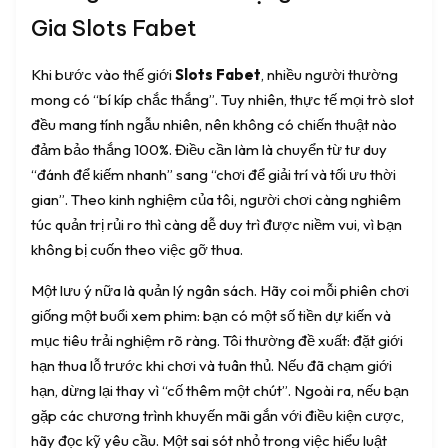
Gia Slots Fabet
Khi bước vào thế giới
Slots Fabet
, nhiều người thường
mong có “bí kíp chắc thắng”. Tuy nhiên, thực tế mọi trò slot
đều mang tính ngẫu nhiên, nên không có chiến thuật nào
đảm bảo thắng 100%. Điều cần làm là chuyển từ tư duy
“đánh để kiếm nhanh” sang “chơi để giải trí và tối ưu thời
gian”. Theo kinh nghiệm của tôi, người chơi càng nghiêm
túc quản trị rủi ro thì càng dễ duy trì được niềm vui, vì bạn
không bị cuốn theo việc gỡ thua.
Một lưu ý nữa là quản lý ngân sách. Hãy coi mỗi phiên chơi
giống một buổi xem phim: bạn có một số tiền dự kiến và
mục tiêu trải nghiệm rõ ràng. Tôi thường đề xuất: đặt giới
hạn thua lỗ trước khi chơi và tuân thủ. Nếu đã chạm giới
hạn, dừng lại thay vì “cố thêm một chút”. Ngoài ra, nếu bạn
gặp các chương trình khuyến mãi gắn với điều kiện cược,
hãy đọc kỹ yêu cầu. Một sai sót nhỏ trong việc hiểu luật