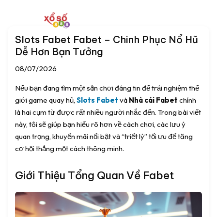
Slots Fabet Fabet – Chinh Phục Nổ Hũ
Dễ Hơn Bạn Tưởng
08/07/2026
Nếu bạn đang tìm một sân chơi đáng tin để trải nghiệm thế
giới game quay hũ,
Slots Fabet
và
Nhà cái Fabet
chính
là hai cụm từ được rất nhiều người nhắc đến. Trong bài viết
này, tôi sẽ giúp bạn hiểu rõ hơn về cách chơi, các lưu ý
quan trọng, khuyến mãi nổi bật và “triết lý” tối ưu để tăng
cơ hội thắng một cách thông minh.
Giới Thiệu Tổng Quan Về Fabet