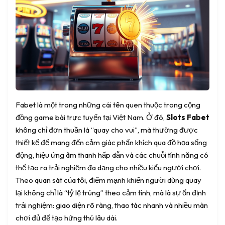
Fabet là một trong những cái tên quen thuộc trong cộng
đồng game bài trực tuyến tại Việt Nam. Ở đó,
Slots Fabet
không chỉ đơn thuần là “quay cho vui”, mà thường được
thiết kế để mang đến cảm giác phấn khích qua đồ họa sống
động, hiệu ứng âm thanh hấp dẫn và các chuỗi tính năng có
thể tạo ra trải nghiệm đa dạng cho nhiều kiểu người chơi.
Theo quan sát của tôi, điểm mạnh khiến người dùng quay
lại không chỉ là “tỷ lệ trúng” theo cảm tính, mà là sự ổn định
trải nghiệm: giao diện rõ ràng, thao tác nhanh và nhiều màn
chơi đủ để tạo hứng thú lâu dài.