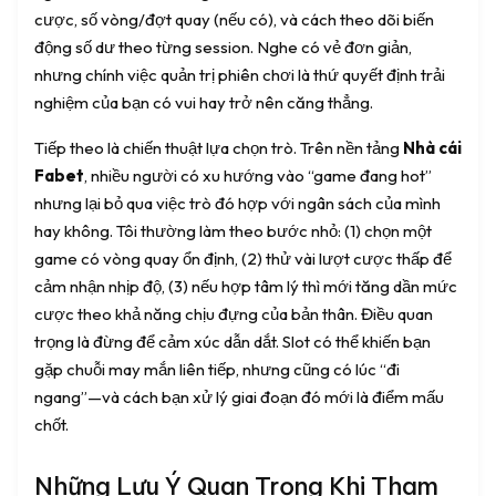
cược, số vòng/đợt quay (nếu có), và cách theo dõi biến
động số dư theo từng session. Nghe có vẻ đơn giản,
nhưng chính việc quản trị phiên chơi là thứ quyết định trải
nghiệm của bạn có vui hay trở nên căng thẳng.
Tiếp theo là chiến thuật lựa chọn trò. Trên nền tảng
Nhà cái
Fabet
, nhiều người có xu hướng vào “game đang hot”
nhưng lại bỏ qua việc trò đó hợp với ngân sách của mình
hay không. Tôi thường làm theo bước nhỏ: (1) chọn một
game có vòng quay ổn định, (2) thử vài lượt cược thấp để
cảm nhận nhịp độ, (3) nếu hợp tâm lý thì mới tăng dần mức
cược theo khả năng chịu đựng của bản thân. Điều quan
trọng là đừng để cảm xúc dẫn dắt. Slot có thể khiến bạn
gặp chuỗi may mắn liên tiếp, nhưng cũng có lúc “đi
ngang”—và cách bạn xử lý giai đoạn đó mới là điểm mấu
chốt.
Những Lưu Ý Quan Trọng Khi Tham