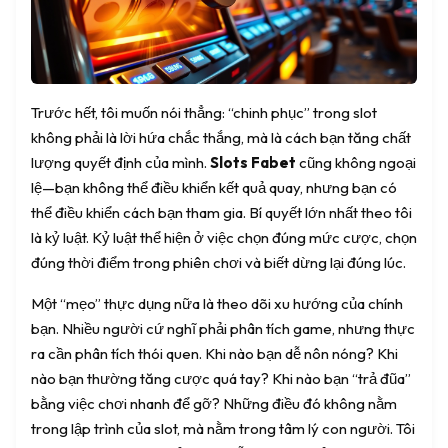
Trước hết, tôi muốn nói thẳng: “chinh phục” trong slot
không phải là lời hứa chắc thắng, mà là cách bạn tăng chất
lượng quyết định của mình.
Slots Fabet
cũng không ngoại
lệ—bạn không thể điều khiển kết quả quay, nhưng bạn có
thể điều khiển cách bạn tham gia. Bí quyết lớn nhất theo tôi
là kỷ luật. Kỷ luật thể hiện ở việc chọn đúng mức cược, chọn
đúng thời điểm trong phiên chơi và biết dừng lại đúng lúc.
Một “mẹo” thực dụng nữa là theo dõi xu hướng của chính
bạn. Nhiều người cứ nghĩ phải phân tích game, nhưng thực
ra cần phân tích thói quen. Khi nào bạn dễ nôn nóng? Khi
nào bạn thường tăng cược quá tay? Khi nào bạn “trả đũa”
bằng việc chơi nhanh để gỡ? Những điều đó không nằm
trong lập trình của slot, mà nằm trong tâm lý con người. Tôi