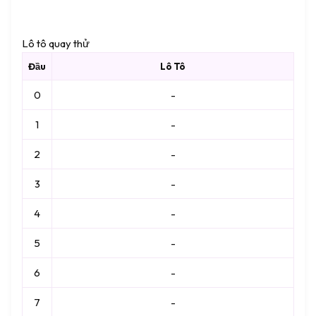
Lô tô quay thử
Đầu
Lô Tô
0
-
1
-
2
-
3
-
4
-
5
-
6
-
7
-