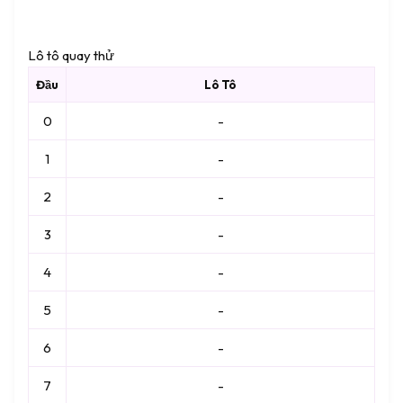
Lô tô quay thử
Đầu
Lô Tô
0
-
1
-
2
-
3
-
4
-
5
-
6
-
7
-