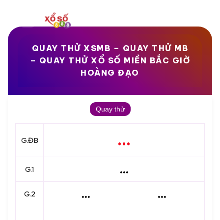
QUAY THỬ XSMB – QUAY THỬ MB
– QUAY THỬ XỔ SỐ MIỀN BẮC GIỜ
HOÀNG ĐẠO
Quay thử
...
G.ĐB
...
G.1
...
...
G.2
...
...
...