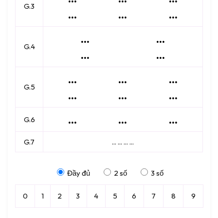
G.3
...
...
...
...
...
G.4
...
...
...
...
...
G.5
...
...
...
...
...
...
G.6
G.7
...
...
...
...
Đầy đủ
2 số
3 số
0
1
2
3
4
5
6
7
8
9