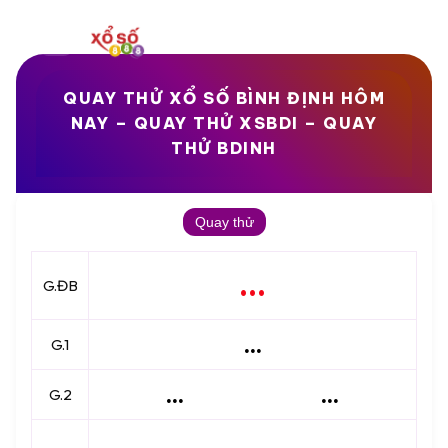
QUAY THỬ XỔ SỐ BÌNH ĐỊNH HÔM
NAY – QUAY THỬ XSBDI – QUAY
THỬ BDINH
Quay thử
...
G.ĐB
...
G.1
...
...
G.2
...
...
...