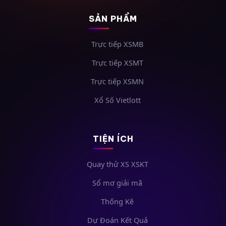
SẢN PHẨM
Trực tiếp XSMB
Trực tiếp XSMT
Trực tiếp XSMN
Xổ Số Vietlott
TIỆN ÍCH
Quay thử XS XSKT
Sổ mơ giải mã
Thống Kê
Dự Đoán Kết Quả