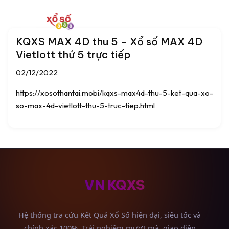
KQXS MAX 4D thu 5 – Xổ số MAX 4D
Vietlott thứ 5 trực tiếp
02/12/2022
https://xosothantai.mobi/kqxs-max4d-thu-5-ket-qua-xo-
so-max-4d-vietlott-thu-5-truc-tiep.html
VN KQXS
Hệ thống tra cứu Kết Quả Xổ Số hiện đại, siêu tốc và
chính xác 100%. Trải nghiệm mượt mà, giao diện