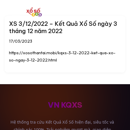
XS 3/12/2022 – Kết Quả Xổ Số ngày 3
tháng 12 năm 2022
17/03/2023
https://xosothantai.mobi/kqxs-3-12-2022-ket-qua-xo-
so-ngay-3-12-2022.html
VN KQXS
Hệ thống tra cứu Kết Quả Xổ Số hiện đại, siêu tốc và
chính xác 100%. Trải nghiệm mượt mà, giao diện