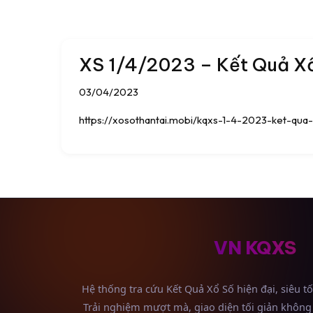
XS 1/4/2023 – Kết Quả X
03/04/2023
https://xosothantai.mobi/kqxs-1-4-2023-ket-qua
VN KQXS
Hệ thống tra cứu Kết Quả Xổ Số hiện đại, siêu t
Trải nghiệm mượt mà, giao diện tối giản không