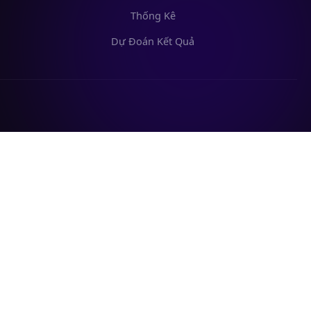
Thống Kê
Dự Đoán Kết Quả