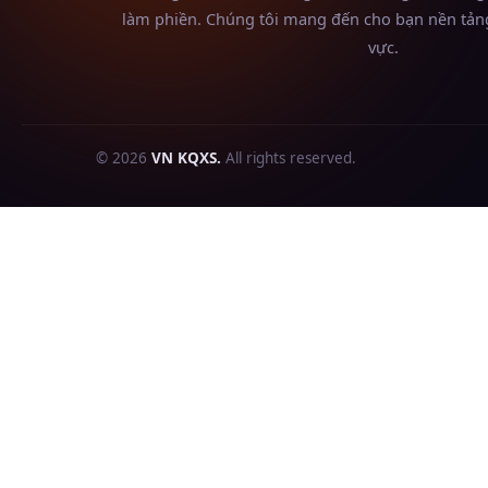
làm phiền. Chúng tôi mang đến cho bạn nền tảng
vực.
© 2026
VN KQXS.
All rights reserved.