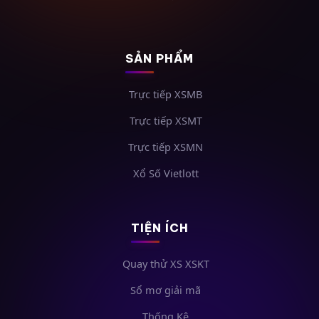
SẢN PHẨM
Trực tiếp XSMB
Trực tiếp XSMT
Trực tiếp XSMN
Xổ Số Vietlott
TIỆN ÍCH
Quay thử XS XSKT
Sổ mơ giải mã
Thống Kê