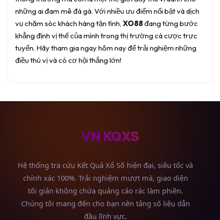
những ai đam mê đá gà. Với nhiều ưu điểm nổi bật và dịch
vụ chăm sóc khách hàng tận tình,
XO88
đang từng bước
khẳng định vị thế của mình trong thị trường cá cược trực
tuyến. Hãy tham gia ngay hôm nay để trải nghiệm những
điều thú vị và có cơ hội thắng lớn!
VN KQXS
Hệ thống tra cứu Kết Quả Xổ Số hiện đại, siêu tốc và
chính xác 100%. Trải nghiệm mượt mà, giao diện
tối giản không chứa quảng cáo rác làm phiền.
Chúng tôi mang đến cho bạn nền tảng số liệu dẫn
đầu lĩnh vực.