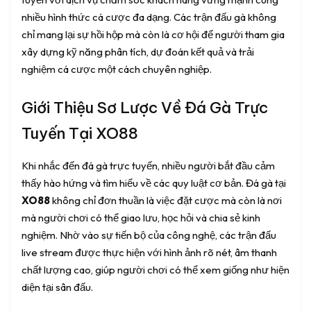
nhiều hình thức cá cược đa dạng. Các trận đấu gà không
chỉ mang lại sự hồi hộp mà còn là cơ hội để người tham gia
xây dựng kỹ năng phân tích, dự đoán kết quả và trải
nghiệm cá cược một cách chuyên nghiệp.
Giới Thiệu Sơ Lược Về Đá Gà Trực
Tuyến Tại XO88
Khi nhắc đến đá gà trực tuyến, nhiều người bắt đầu cảm
thấy hào hứng và tìm hiểu về các quy luật cơ bản. Đá gà tại
XO88
không chỉ đơn thuần là việc đặt cược mà còn là nơi
mà người chơi có thể giao lưu, học hỏi và chia sẻ kinh
nghiệm. Nhờ vào sự tiến bộ của công nghệ, các trận đấu
live stream được thực hiện với hình ảnh rõ nét, âm thanh
chất lượng cao, giúp người chơi có thể xem giống như hiện
diện tại sân đấu.