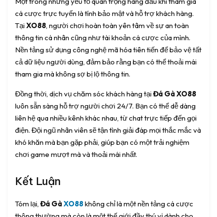
Một trong những yếu tố quan trọng hàng đầu khi tham gia
cá cược trực tuyến là tính bảo mật và hỗ trợ khách hàng.
Tại
XO88
, người chơi hoàn toàn yên tâm về sự an toàn
thông tin cá nhân cũng như tài khoản cá cược của mình.
Nền tảng sử dụng công nghệ mã hóa tiên tiến để bảo vệ tất
cả dữ liệu người dùng, đảm bảo rằng bạn có thể thoải mái
tham gia mà không sợ bị lộ thông tin.
Đồng thời, dịch vụ chăm sóc khách hàng tại
Đá Gà XO88
luôn sẵn sàng hỗ trợ người chơi 24/7. Bạn có thể dễ dàng
liên hệ qua nhiều kênh khác nhau, từ chat trực tiếp đến gọi
điện. Đội ngũ nhân viên sẽ tận tình giải đáp mọi thắc mắc và
khó khăn mà bạn gặp phải, giúp bạn có một trải nghiệm
chơi game mượt mà và thoải mái nhất.
Kết Luận
Tóm lại,
Đá Gà
XO88
không chỉ là một nền tảng cá cược
thông thường mà còn là một thế giới đầy thú vị dành cho