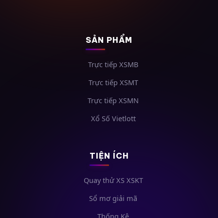
SẢN PHẨM
Trực tiếp XSMB
Trực tiếp XSMT
Trực tiếp XSMN
Xổ Số Vietlott
TIỆN ÍCH
Quay thử XS XSKT
Sổ mơ giải mã
Thống Kê