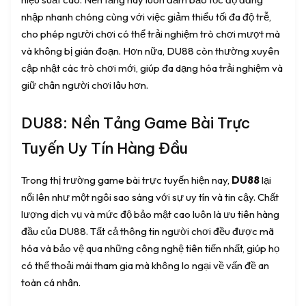
nhập nhanh chóng cùng với việc giảm thiểu tối đa độ trễ,
cho phép người chơi có thể trải nghiệm trò chơi mượt mà
và không bị gián đoạn. Hơn nữa, DU88 còn thường xuyên
cập nhật các trò chơi mới, giúp đa dạng hóa trải nghiệm và
giữ chân người chơi lâu hơn.
DU88: Nền Tảng Game Bài Trực
Tuyến Uy Tín Hàng Đầu
Trong thị trường game bài trực tuyến hiện nay,
DU88
lại
nổi lên như một ngôi sao sáng với sự uy tín và tin cậy. Chất
lượng dịch vụ và mức độ bảo mật cao luôn là ưu tiên hàng
đầu của DU88. Tất cả thông tin người chơi đều được mã
hóa và bảo vệ qua những công nghệ tiên tiến nhất, giúp họ
có thể thoải mái tham gia mà không lo ngại về vấn đề an
toàn cá nhân.