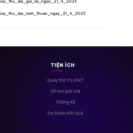
quay_thu_dai_gia_lai_ngay_21_4_2023
quay_thu_dai_ninh_thuan_ngay_21_4_2023
TIỆN ÍCH
Quay thử XS XSKT
Sổ mơ giải mã
Thống Kê
Dự Đoán Kết Quả