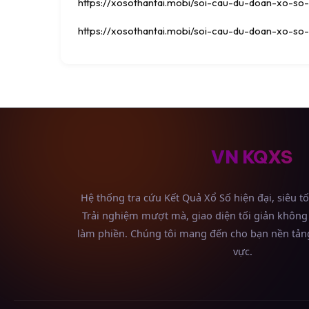
https://xosothantai.mobi/soi-cau-du-doan-xo-
https://xosothantai.mobi/soi-cau-du-doan-xo-
VN KQXS
Hệ thống tra cứu Kết Quả Xổ Số hiện đại, siêu t
Trải nghiệm mượt mà, giao diện tối giản không
làm phiền. Chúng tôi mang đến cho bạn nền tảng
vực.