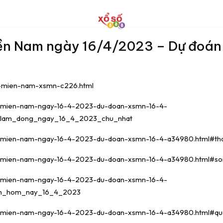
iền Nam ngày 16/4/2023 – Dự đoá
so-mien-nam-xsmn-c226.html
so-mien-nam-ngay-16-4-2023-du-doan-xsmn-16-4-
_lam_dong_ngay_16_4_2023_chu_nhat
-so-mien-nam-ngay-16-4-2023-du-doan-xsmn-16-4-a34980.html#
-so-mien-nam-ngay-16-4-2023-du-doan-xsmn-16-4-a34980.html#s
so-mien-nam-ngay-16-4-2023-du-doan-xsmn-16-4-
am_hom_nay_16_4_2023
-so-mien-nam-ngay-16-4-2023-du-doan-xsmn-16-4-a34980.html#q