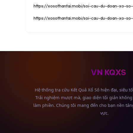
https://xosothantai.mobi/soi-cau-du-doan-xo
https://xosothantai.mobi/soi-cau-du-doan-xo
VN KQXS
Hệ thống tra cứu Kết Quả Xổ Số hiện đại, siêu t
Trải nghiệm mượt mà, giao diện tối giản không
làm phiền. Chúng tôi mang đến cho bạn nền tảng
vực.