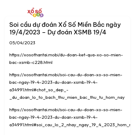
Soi cầu dự đoán Xổ Số Miền Bắc ngày
19/4/2023 – Dự đoán XSMB 19/4
05/04/2023
https://xosothantai.mobi/du-doan-ket-qua-xo-so-mien-
bac-xsmb-c228.html
https://xosothantai.mobi/soi-cau-du-doan-xo-so-mien-
bac-ngay-19-4-2023-du-doan-xsmb-19-4-
a34991.html#chot_so_dep_-
_du_doan_lo_to_bach_thu_mien_bac_thu_tu_hom_nay
https://xosothantai.mobi/soi-cau-du-doan-xo-so-mien-
bac-ngay-19-4-2023-du-doan-xsmb-19-4-
a34991.html#soi_cau_lo_2_nhay_ngay_19_4_2023_hom_na