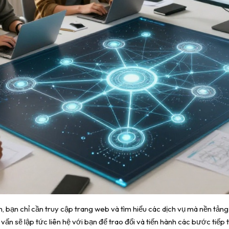
m, bạn chỉ cần truy cập trang web và tìm hiểu các dịch vụ mà nền tản
 vấn sẽ lập tức liên hệ với bạn để trao đổi và tiến hành các bước tiếp 