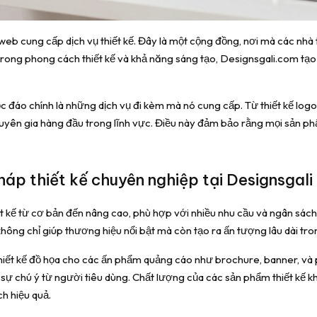
b cung cấp dịch vụ thiết kế. Đây là một cộng đồng, nơi mà các nhà thi
 trong phong cách thiết kế và khả năng sáng tạo, Designsgali.com tạ
c đáo chính là những dịch vụ đi kèm mà nó cung cấp. Từ thiết kế logo
uyên gia hàng đầu trong lĩnh vực. Điều này đảm bảo rằng mọi sản p
áp thiết kế chuyên nghiệp tại Designsgali
t kế từ cơ bản đến nâng cao, phù hợp với nhiều nhu cầu và ngân sách 
ng chỉ giúp thương hiệu nổi bật mà còn tạo ra ấn tượng lâu dài tron
thiết kế đồ họa cho các ấn phẩm quảng cáo như brochure, banner, và
sự chú ý từ người tiêu dùng. Chất lượng của các sản phẩm thiết kế k
h hiệu quả.