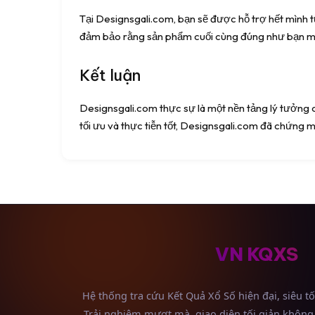
Tại Designsgali.com, bạn sẽ được hỗ trợ hết mình từ
đảm bảo rằng sản phẩm cuối cùng đúng như bạn 
Kết luận
Designsgali.com thực sự là một nền tảng lý tưởng 
tối ưu và thực tiễn tốt, Designsgali.com đã chứng mi
VN KQXS
Hệ thống tra cứu Kết Quả Xổ Số hiện đại, siêu t
Trải nghiệm mượt mà, giao diện tối giản không