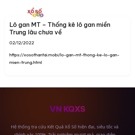
Lô gan MT – Thống kê lô gan miền
Trung lâu chưa về
02/12/2022
https://xosothantai.mobi/lo-gan-mt-thong-ke-lo-gan-
mien-trung.html
VN KQXS
Hệ thống tra cứu Kết Quả Xổ Số hiện đại, siêu tốc và
chính xác 100%. Trải nghiệm mượt mà, giao diện